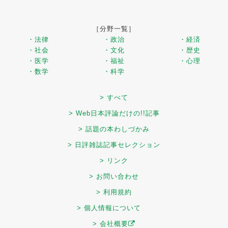
［分野一覧］
・法律
・政治
・経済
・社会
・文化
・歴史
・医学
・福祉
・心理
・数学
・科学
> すべて
> Web日本評論だけの!!記事
> 話題の本わしづかみ
> 日評雑誌記事セレクション
> リンク
> お問い合わせ
> 利用規約
> 個人情報について
> 会社概要