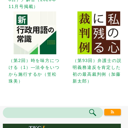
11月号掲載）
（第2回）時を味方につ
（第93回）弁護士の説
ける（1）—法令をいつ
明義務違反を肯定した
から施行するか（笠松
初の最高裁判例（加藤
珠美）
新太郎）