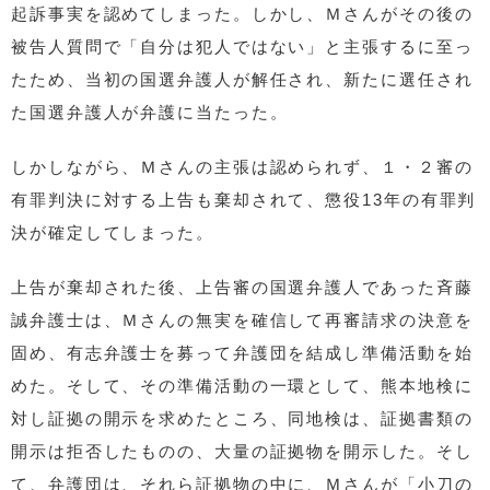
起訴事実を認めてしまった。しかし、Ｍさんがその後の
被告人質問で「自分は犯人ではない」と主張するに至っ
たため、当初の国選弁護人が解任され、新たに選任され
た国選弁護人が弁護に当たった。
しかしながら、Ｍさんの主張は認められず、１・２審の
有罪判決に対する上告も棄却されて、懲役13年の有罪判
決が確定してしまった。
上告が棄却された後、上告審の国選弁護人であった斉藤
誠弁護士は、Ｍさんの無実を確信して再審請求の決意を
固め、有志弁護士を募って弁護団を結成し準備活動を始
めた。そして、その準備活動の一環として、熊本地検に
対し証拠の開示を求めたところ、同地検は、証拠書類の
開示は拒否したものの、大量の証拠物を開示した。そし
て、弁護団は、それら証拠物の中に、Ｍさんが「小刀の