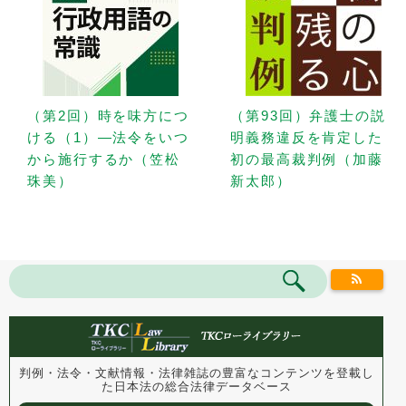
（第2回）時を味方につ
（第93回）弁護士の説
ける（1）—法令をいつ
明義務違反を肯定した
から施行するか（笠松
初の最高裁判例（加藤
珠美）
新太郎）
判例・法令・文献情報・法律雑誌の豊富なコンテンツを登載し
た
日本法の総合法律データベース