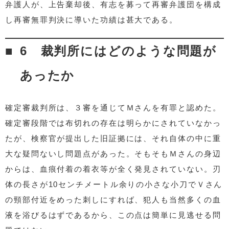
弁護人が、上告棄却後、有志を募って再審弁護団を構成
し再審無罪判決に導いた功績は甚大である。
6 裁判所にはどのような問題が
あったか
確定審裁判所は、３審を通じてＭさんを有罪と認めた。
確定審段階では布切れの存在は明らかにされていなかっ
たが、検察官が提出した旧証拠には、それ自体の中に重
大な疑問ないし問題点があった。そもそもＭさんの身辺
からは、血痕付着の着衣等が全く発見されていない。刃
体の長さが10センチメートル余りの小さな小刀でＶさん
の頸部付近をめった刺しにすれば、犯人も当然多くの血
液を浴びるはずであるから、この点は簡単に見逃せる問