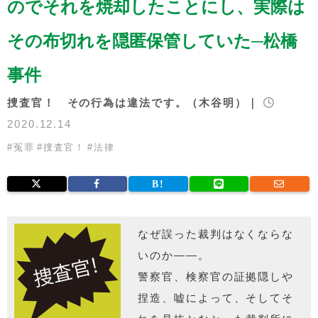
のでそれを焼却したことにし、実際は
その布切れを隠匿保管していた─松橋
事件
捜査官！ その行為は違法です。（木谷明）｜
2020.12.14
#
冤罪
#
捜査官！
#
法律
なぜ誤った裁判はなくならな
いのか――。
警察官、検察官の証拠隠しや
捏造、嘘によって、そしてそ