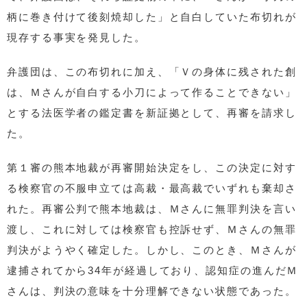
柄に巻き付けて後刻焼却した」と自白していた布切れが
現存する事実を発見した。
弁護団は、この布切れに加え、「Ｖの身体に残された創
は、Ｍさんが自白する小刀によって作ることできない」
とする法医学者の鑑定書を新証拠として、再審を請求し
た。
第１審の熊本地裁が再審開始決定をし、この決定に対す
る検察官の不服申立ては高裁・最高裁でいずれも棄却さ
れた。再審公判で熊本地裁は、Ｍさんに無罪判決を言い
渡し、これに対しては検察官も控訴せず、Ｍさんの無罪
判決がようやく確定した。しかし、このとき、Ｍさんが
逮捕されてから34年が経過しており、認知症の進んだＭ
さんは、判決の意味を十分理解できない状態であった。