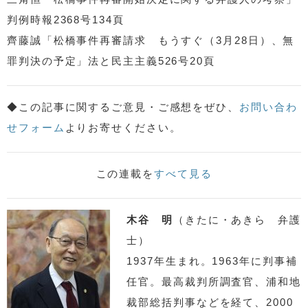
判例時報2368号134頁
齊藤誠「松橋事件再審請求 もうすぐ（3月28日）、無
罪判決の予定」法と民主主義526号20頁
◆この記事に関するご意見・ご感想をぜひ、
お問い合わ
せフォーム
よりお寄せください。
この連載を
すべて見る
木谷 明
（きたに・あきら 弁護
士）
1937年生まれ。1963年に判事補
任官。最高裁判所調査官、浦和地
裁部総括判事などを経て、2000