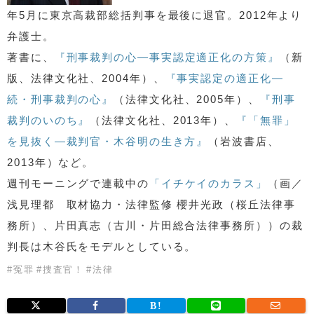
年5月に東京高裁部総括判事を最後に退官。2012年より
弁護士。
著書に、
『刑事裁判の心―事実認定適正化の方策』
（新
版、法律文化社、2004年）、
『事実認定の適正化―
続・刑事裁判の心』
（法律文化社、2005年）、
『刑事
裁判のいのち』
（法律文化社、2013年）、
『「無罪」
を見抜く―裁判官・木谷明の生き方』
（岩波書店、
2013年）など。
週刊モーニングで連載中の
「イチケイのカラス」
（画／
浅見理都 取材協力・法律監修 櫻井光政（桜丘法律事
務所）、片田真志（古川・片田総合法律事務所））の裁
判長は木谷氏をモデルとしている。
#
冤罪
#
捜査官！
#
法律