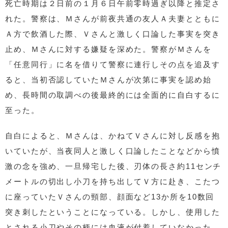
死亡時期は２日前の１月６日午前零時過ぎ以降と推定さ
れた。警察は、Ｍさんが前夜共通の友人Ａ夫妻とともに
Ａ方で飲酒した際、Ｖさんと激しく口論した事実を突き
止め、Ｍさんに対する嫌疑を深めた。警察がＭさんを
「任意同行」に名を借りて警察に連行しその点を追及す
ると、当初否認していたＭさんが次第に事実を認め始
め、長時間の取調べの後最終的には全面的に自白するに
至った。
自白によると、Ｍさんは、かねてＶさんに対し反感を抱
いていたが、当夜同人と激しく口論したことなどから憤
激の念を強め、一旦帰宅した後、刃体の長さ約11センチ
メートルの切出し小刀を持ち出してＶ方に赴き、こたつ
に座っていたＶさんの頸部、顔面など13か所を10数回
突き刺したということになっている。しかし、使用した
とされる小刀やその柄には血液が付着していなかった。