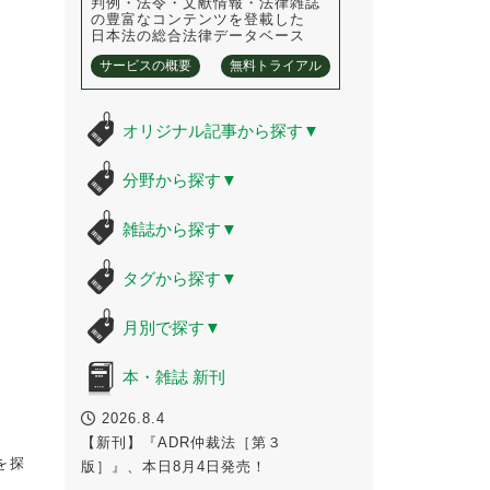
判例・法令・文献情報・法律雑誌
の豊富なコンテンツを登載した
日本法の総合法律データベース
サービスの概要
無料トライアル
オリジナル記事から探す
▼
分野から探す
▼
雑誌から探す
▼
タグから探す
▼
月別で探す
▼
本・雑誌 新刊
2026.8.4
【新刊】『ADR仲裁法［第３
を探
版］』、本日8月4日発売！