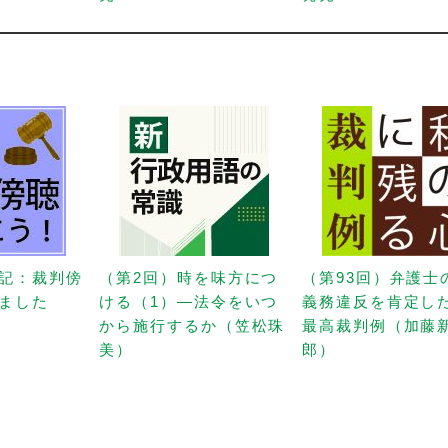
記：裁判傍
（第2回）時を味方につ
（第93回）弁護士
ました
ける（1）—法令をいつ
義務違反を肯定し
から施行するか（笠松珠
最高裁判例（加藤
美）
郎）