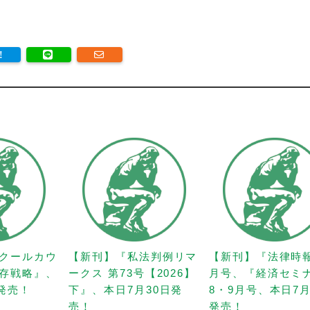
クールカウ
【新刊】『私法判例リマ
【新刊】『法律時
存戦略』、
ークス 第73号【2026】
月号、『経済セミ
日発売！
下』、本日7月30日発
8・9月号、本日7月
売！
発売！