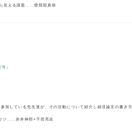
ら見える課題……曽我部真裕
月号』
的に参加している先生達が、その活動について紹介し経済論文の書き
くコツ……赤井伸郎×千田亮吉