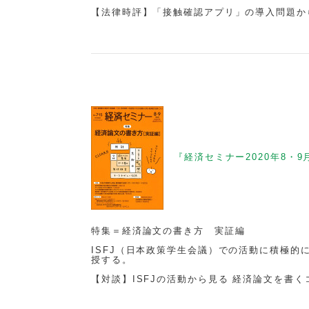
【法律時評】「接触確認アプリ」の導入問題か
『経済セミナー2020年8・9
特集＝経済論文の書き方 実証編
ISFJ（日本政策学生会議）での活動に積極
授する。
【対談】ISFJの活動から見る 経済論文を書