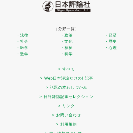
［分野一覧］
・法律
・政治
・経済
・社会
・文化
・歴史
・医学
・福祉
・心理
・数学
・科学
> すべて
> Web日本評論だけの!!記事
> 話題の本わしづかみ
> 日評雑誌記事セレクション
> リンク
> お問い合わせ
> 利用規約