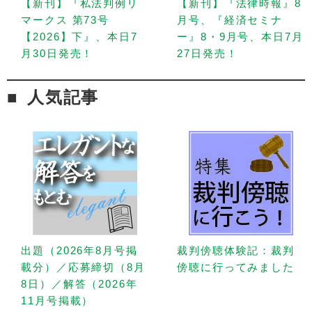
【新刊】『私法判例リ
【新刊】『法律時報』8
マークス 第73号
月号、『経済セミナ
【2026】下』、本日7
ー』8・9月号、本日7月
月30日発売！
27日発売！
人気記事
出題（2026年8月号掲
裁判傍聴体験記：裁判
載分）／応募締切（8月
傍聴に行ってみました
8日）／解答（2026年
11月号掲載）