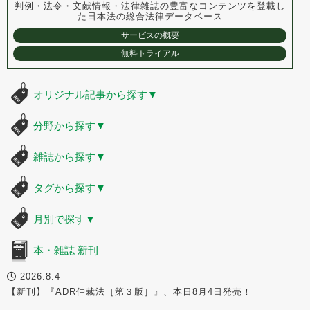
判例・法令・文献情報・法律雑誌の豊富なコンテンツを登載し
た
日本法の総合法律データベース
サービスの概要
無料トライアル
オリジナル記事から探す
▼
分野から探す
▼
雑誌から探す
▼
タグから探す
▼
月別で探す
▼
本・雑誌 新刊
2026.8.4
【新刊】『ADR仲裁法［第３版］』、本日8月4日発売！