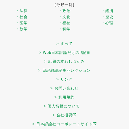
［分野一覧］
・法律
・政治
・経済
・社会
・文化
・歴史
・医学
・福祉
・心理
・数学
・科学
> すべて
> Web日本評論だけの!!記事
> 話題の本わしづかみ
> 日評雑誌記事セレクション
> リンク
> お問い合わせ
> 利用規約
> 個人情報について
> 会社概要
> 日本評論社コーポレートサイト