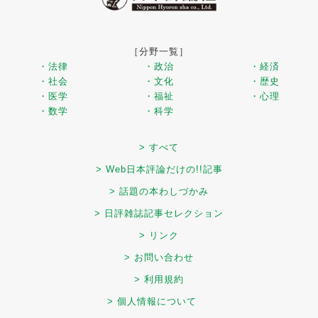
［分野一覧］
・法律
・政治
・経済
・社会
・文化
・歴史
・医学
・福祉
・心理
・数学
・科学
> すべて
> Web日本評論だけの!!記事
> 話題の本わしづかみ
> 日評雑誌記事セレクション
> リンク
> お問い合わせ
> 利用規約
> 個人情報について