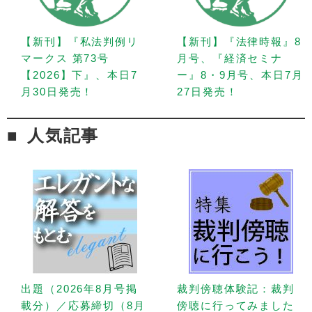
【新刊】『私法判例リ
【新刊】『法律時報』8
マークス 第73号
月号、『経済セミナ
【2026】下』、本日7
ー』8・9月号、本日7月
月30日発売！
27日発売！
人気記事
出題（2026年8月号掲
裁判傍聴体験記：裁判
載分）／応募締切（8月
傍聴に行ってみました