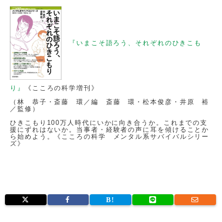
『いまこそ語ろう、それぞれのひきこも
り』
《こころの科学増刊》
（林 恭子・斎藤 環／編 斎藤 環・松本俊彦・井原 裕
／監修）
ひきこもり100万人時代にいかに向き合うか。これまでの支
援にずれはないか。当事者・経験者の声に耳を傾けることか
ら始めよう。《こころの科学 メンタル系サバイバルシリー
ズ》