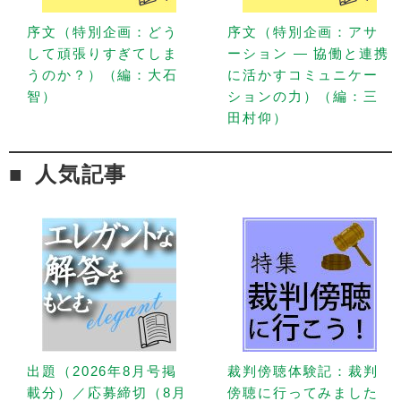
序文（特別企画：どう
序文（特別企画：アサ
して頑張りすぎてしま
ーション — 協働と連携
うのか？）（編：大石
に活かすコミュニケー
智）
ションの力）（編：三
田村仰）
人気記事
出題（2026年8月号掲
裁判傍聴体験記：裁判
載分）／応募締切（8月
傍聴に行ってみました