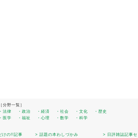
［分野一覧］
・法律
・政治
・経済
・社会
・文化
・歴史
・医学
・福祉
・心理
・数学
・科学
だけの!!記事
> 話題の本わしづかみ
> 日評雑誌記事