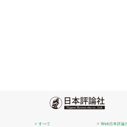
> すべて
> Web日本評論