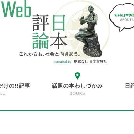
だけの!!記事
話題の本わしづかみ
日
CLE
BOOKS