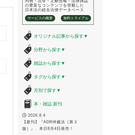
判例・法令・文献情報・法律雑誌
の豊富なコンテンツを登載した
日本法の総合法律データベース
サービスの概要
無料トライアル
オリジナル記事から探す
▼
分野から探す
▼
雑誌から探す
▼
タグから探す
▼
月別で探す
▼
本・雑誌 新刊
2026.8.4
【新刊】『ADR仲裁法［第３
版］』、本日8月4日発売！