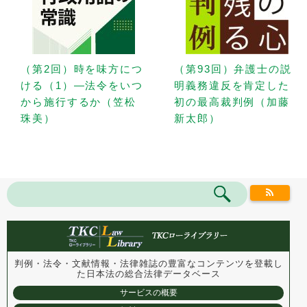
（第2回）時を味方につ
（第93回）弁護士の説
ける（1）—法令をいつ
明義務違反を肯定した
から施行するか（笠松
初の最高裁判例（加藤
珠美）
新太郎）
判例・法令・文献情報・法律雑誌の豊富なコンテンツを登載し
た
日本法の総合法律データベース
サービスの概要