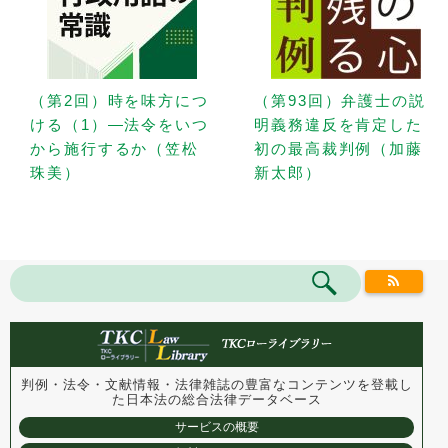
（第2回）時を味方につ
（第93回）弁護士の説
ける（1）—法令をいつ
明義務違反を肯定した
から施行するか（笠松
初の最高裁判例（加藤
珠美）
新太郎）
判例・法令・文献情報・法律雑誌の豊富なコンテンツを登載し
た
日本法の総合法律データベース
サービスの概要