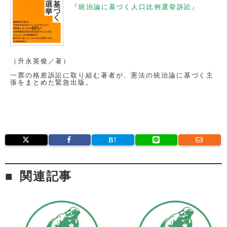
『統治論に基づく人口比例選挙訴訟』
（升永英俊／著）
一票の格差訴訟に取り組む著者が、憲法の統治論に基づく主
張をまとめた緊急出版。
関連記事