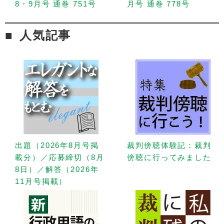
8・9月号 通巻 751号
月号 通巻 778号
人気記事
出題（2026年8月号掲
裁判傍聴体験記：裁判
載分）／応募締切（8月
傍聴に行ってみました
8日）／解答（2026年
11月号掲載）