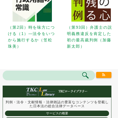
（第2回）時を味方につ
（第93回）弁護士の説
ける（1）—法令をいつ
明義務違反を肯定した
から施行するか（笠松
初の最高裁判例（加藤
珠美）
新太郎）
判例・法令・文献情報・法律雑誌の豊富なコンテンツを登載し
た
日本法の総合法律データベース
サービスの概要