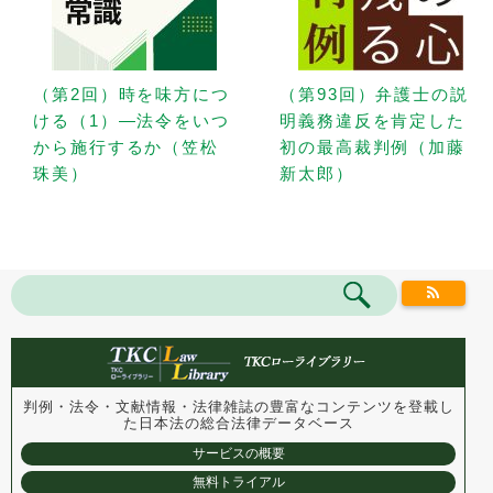
（第2回）時を味方につ
（第93回）弁護士の説
ける（1）—法令をいつ
明義務違反を肯定した
から施行するか（笠松
初の最高裁判例（加藤
珠美）
新太郎）
判例・法令・文献情報・法律雑誌の豊富なコンテンツを登載し
た
日本法の総合法律データベース
サービスの概要
無料トライアル