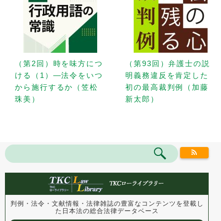
（第2回）時を味方につ
（第93回）弁護士の説
ける（1）—法令をいつ
明義務違反を肯定した
から施行するか（笠松
初の最高裁判例（加藤
珠美）
新太郎）
判例・法令・文献情報・法律雑誌の豊富なコンテンツを登載し
た
日本法の総合法律データベース