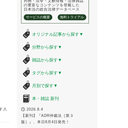
判例・法令・文献情報・法律雑誌
の豊富なコンテンツを登載した
日本法の総合法律データベース
サービスの概要
無料トライアル
オリジナル記事から探す
▼
分野から探す
▼
雑誌から探す
▼
タグから探す
▼
月別で探す
▼
本・雑誌 新刊
す人
2026.8.4
【新刊】『ADR仲裁法［第３
版］』、本日8月4日発売！