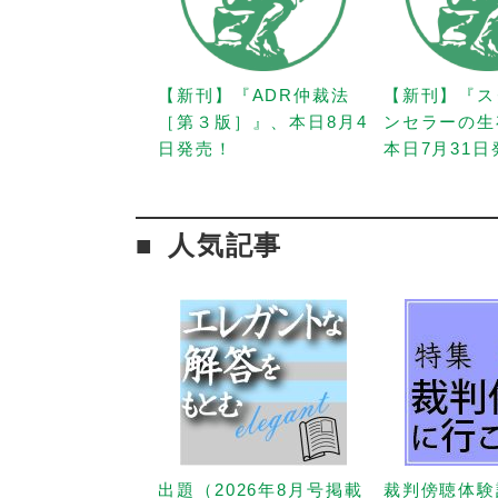
【新刊】『ADR仲裁法
【新刊】『ス
［第３版］』、本日8月4
ンセラーの生
日発売！
本日7月31
人気記事
出題（2026年8月号掲載
裁判傍聴体験