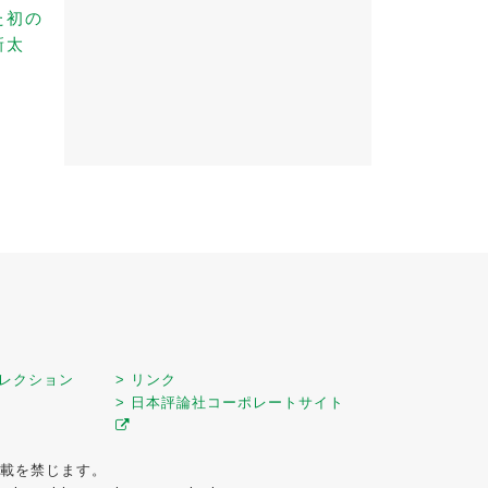
た初の
新太
セレクション
> リンク
> 日本評論社コーポレートサイト
載を禁じます。