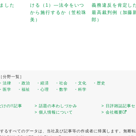
ました
ける（1）—法令をいつ
義務違反を肯定し
から施行するか（笠松珠
最高裁判例（加藤
美）
郎）
［分野一覧］
・法律
・政治
・経済
・社会
・文化
・歴史
・医学
・福祉
・心理
・数学
・科学
だけの!!記事
> 話題の本わしづかみ
> 日評雑誌記事
> 個人情報について
> 会社概要
するすべてのデータは、当社及び記事等の作成者に帰属します。無断転