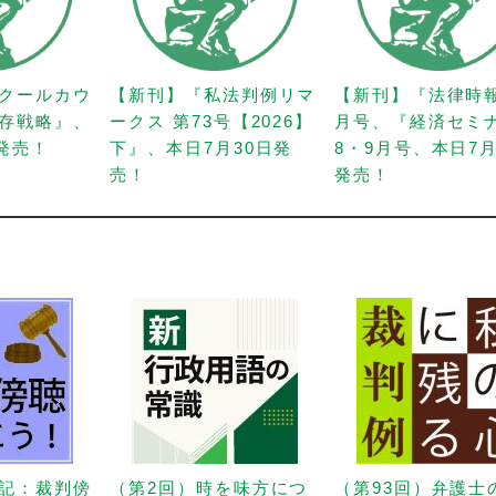
クールカウ
【新刊】『私法判例リマ
【新刊】『法律時
存戦略』、
ークス 第73号【2026】
月号、『経済セミ
日発売！
下』、本日7月30日発
8・9月号、本日7月
売！
発売！
記：裁判傍
（第2回）時を味方につ
（第93回）弁護士