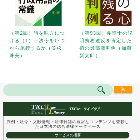
（第2回）時を味方につ
（第93回）弁護士の説
ける（1）—法令をいつ
明義務違反を肯定した
から施行するか（笠松
初の最高裁判例（加藤
珠美）
新太郎）
判例・法令・文献情報・法律雑誌の豊富なコンテンツを登載し
た
日本法の総合法律データベース
サービスの概要