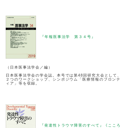
『年報医事法学 第３４号』
（日本医事法学会／編）
日本医事法学会の学会誌。本号では第48回研究大会として、
２つのワークショップ、シンポジウム「医療情報のフロンテ
ィア」等を収録。
『発達性トラウマ障害のすべて』《こころ