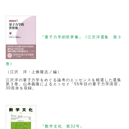
『量子力学的世界像』《江沢洋選集 第３
巻》
（江沢 洋・上條隆志／編）
江沢洋の量子力学をめぐる論考のエッセンスを精選した選集
第３巻。山本義隆によるエッセイ「55年目の量子力学演習」
30頁余を収録。
『数学文化 第32号』