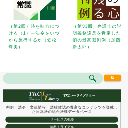
（第2回）時を味方につ
（第93回）弁護士の説
ける（1）—法令をいつ
明義務違反を肯定した
から施行するか（笠松
初の最高裁判例（加藤
珠美）
新太郎）
判例・法令・文献情報・法律雑誌の豊富なコンテンツを登載し
た
日本法の総合法律データベース
サービスの概要
無料トライアル