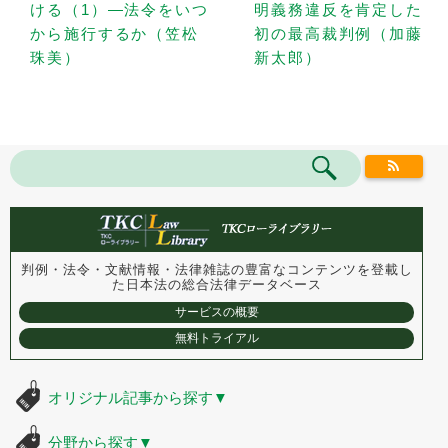
ける（1）—法令をいつ
明義務違反を肯定した
から施行するか（笠松
初の最高裁判例（加藤
珠美）
新太郎）
判例・法令・文献情報・法律雑誌の豊富なコンテンツを登載し
た
日本法の総合法律データベース
サービスの概要
無料トライアル
オリジナル記事から探す
▼
分野から探す
▼