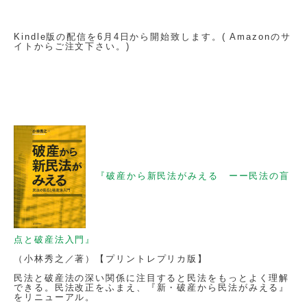
Kindle版の配信を6月4日から開始致します。( Amazonのサ
イトからご注文下さい。)
『破産から新民法がみえる ーー民法の盲
点と破産法入門』
（小林秀之／著）【プリントレプリカ版】
民法と破産法の深い関係に注目すると民法をもっとよく理解
できる。民法改正をふまえ、『新・破産から民法がみえる』
をリニューアル。