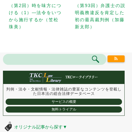
（第2回）時を味方につ
（第93回）弁護士の説
ける（1）—法令をいつ
明義務違反を肯定した
から施行するか（笠松
初の最高裁判例（加藤
珠美）
新太郎）
判例・法令・文献情報・法律雑誌の豊富なコンテンツを登載し
た
日本法の総合法律データベース
サービスの概要
無料トライアル
オリジナル記事から探す
▼