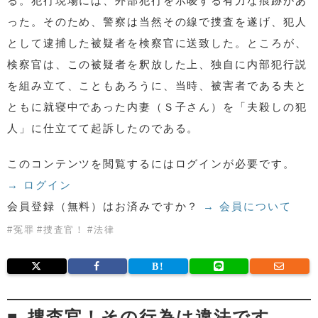
る。犯行現場には、外部犯行を示唆する有力な痕跡があ
った。そのため、警察は当然その線で捜査を遂げ、犯人
として逮捕した被疑者を検察官に送致した。ところが、
検察官は、この被疑者を釈放した上、独自に内部犯行説
を組み立て、こともあろうに、当時、被害者である夫と
ともに就寝中であった内妻（Ｓ子さん）を「夫殺しの犯
人」に仕立てて起訴したのである。
このコンテンツを閲覧するにはログインが必要です。
→ ログイン
会員登録（無料）はお済みですか？
→ 会員について
#
冤罪
#
捜査官！
#
法律
捜査官！その行為は違法です。