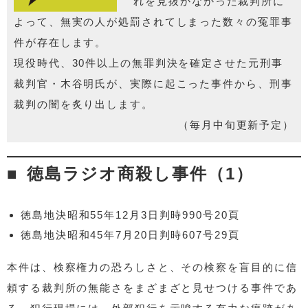
れを見抜かなかった裁判所に
よって、無実の人が処罰されてしまった数々の冤罪事
件が存在します。
現役時代、30件以上の無罪判決を確定させた元刑事
裁判官・木谷明氏が、実際に起こった事件から、刑事
裁判の闇を炙り出します。
（毎月中旬更新予定）
徳島ラジオ商殺し事件（1）
徳島地決昭和55年12月3日判時990号20頁
徳島地決昭和45年7月20日判時607号29頁
本件は、検察権力の恐ろしさと、その検察を盲目的に信
頼する裁判所の無能さをまざまざと見せつける事件であ