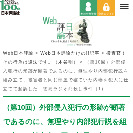
Web日本評論
>
Web日本評論だけの!!記事
>
捜査官！
その行為は違法です。（木谷明）
>
（第10回）外部侵
入犯行の形跡が顕著であるのに、無理やり内部犯行説を
組み立て、被害者と同じ部屋で寝ていた内妻を犯人に仕
立てて起訴した―徳島ラジオ商殺し事件（1）
（第10回）外部侵入犯行の形跡が顕著
であるのに、無理やり内部犯行説を組