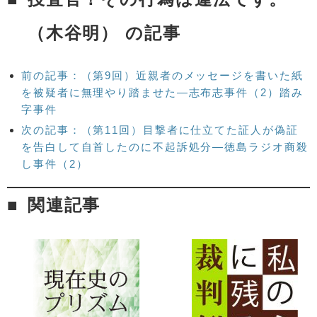
（木谷明） の記事
前の記事：（第9回）近親者のメッセージを書いた紙
を被疑者に無理やり踏ませた―志布志事件（2）踏み
字事件
次の記事：（第11回）目撃者に仕立てた証人が偽証
を告白して自首したのに不起訴処分―徳島ラジオ商殺
し事件（2）
関連記事