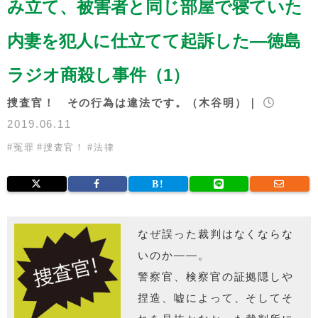
み立て、被害者と同じ部屋で寝ていた
内妻を犯人に仕立てて起訴した―徳島
ラジオ商殺し事件（1）
捜査官！ その行為は違法です。（木谷明）｜
2019.06.11
#
冤罪
#
捜査官！
#
法律
なぜ誤った裁判はなくならな
いのか――。
警察官、検察官の証拠隠しや
捏造、嘘によって、そしてそ