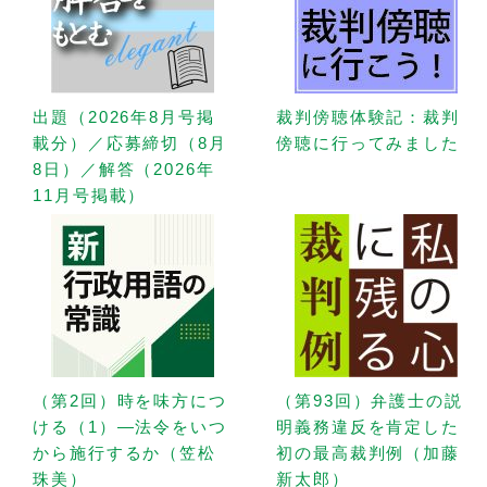
出題（2026年8月号掲
裁判傍聴体験記：裁判
載分）／応募締切（8月
傍聴に行ってみました
8日）／解答（2026年
11月号掲載）
（第2回）時を味方につ
（第93回）弁護士の説
ける（1）—法令をいつ
明義務違反を肯定した
から施行するか（笠松
初の最高裁判例（加藤
珠美）
新太郎）