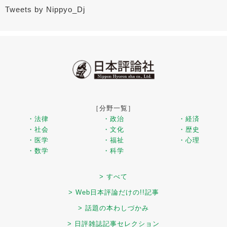
Tweets by Nippyo_Dj
［分野一覧］
・法律
・政治
・経済
・社会
・文化
・歴史
・医学
・福祉
・心理
・数学
・科学
> すべて
> Web日本評論だけの!!記事
> 話題の本わしづかみ
> 日評雑誌記事セレクション