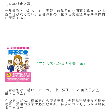
（道幸哲也／著）
一見個別的であっても、実際には集団的な側面を備えている
紛争は少なくない。著者渾身の、生きる労組法体系を具体的
に展開する。
『マンガでわかる！障害年金』
（青柳ちか／構成・マンガ、 中川洋子・白石美佐子／監
修・コラム）
うつ病、がん、糖尿病から交通事故、発達障害等主な疾病を
網羅。受給の基準や必要な書類、請求のコツもしっかり解説
＆フォロー！