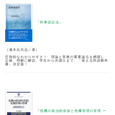
『民事訴訟法』
（瀬木比呂志／著）
圧倒的なわかりやすさ！ 理論と実務の重要論点を網羅し、
正確、明解に解説。学生から弁護士まで、「使える民訴教科
書」決定版！
『危機の政治的余波と危機管理の管理 ー