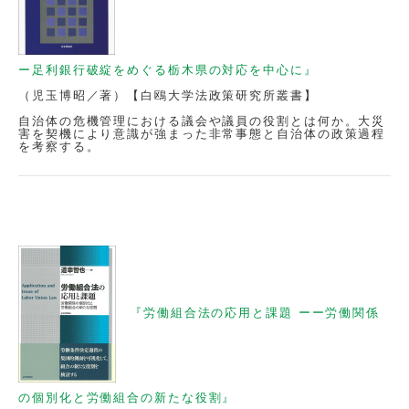
ー足利銀行破綻をめぐる栃木県の対応を中心に』
（児玉博昭／著）【白鴎大学法政策研究所叢書】
自治体の危機管理における議会や議員の役割とは何か。大災
害を契機により意識が強まった非常事態と自治体の政策過程
を考察する。
『労働組合法の応用と課題 ーー労働関係
の個別化と労働組合の新たな役割』