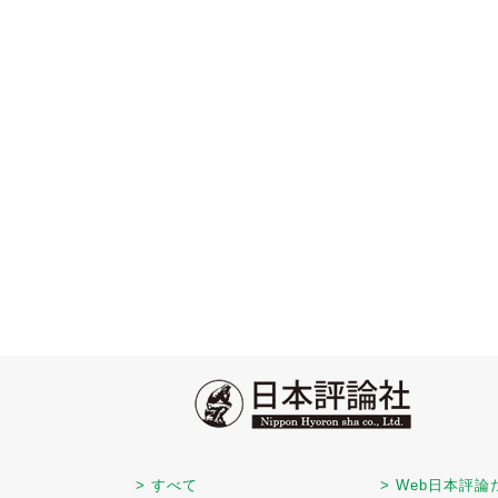
> すべて
> Web日本評論