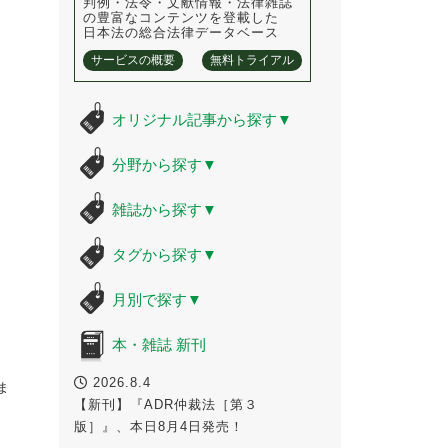
判例・法令・文献情報・法律雑誌
の豊富なコンテンツを登載した
日本法の総合法律データベース
サービスの概要
無料トライアル
オリジナル記事から探す
▼
分野から探す
▼
雑誌から探す
▼
タグから探す
▼
月別で探す
▼
本・雑誌 新刊
2026.8.4
ま
【新刊】『ADR仲裁法［第３
版］』、本日8月4日発売！