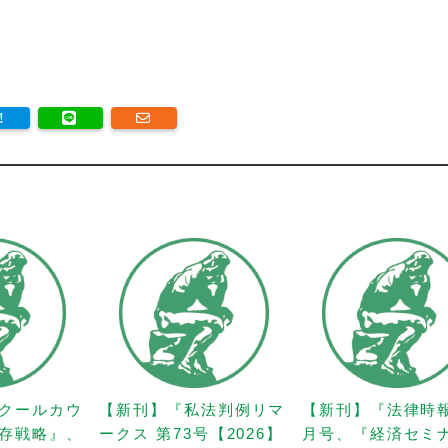
クールカウ
【新刊】『私法判例リマ
【新刊】『法律時
存戦略』、
ークス 第73号【2026】
月号、『経済セミ