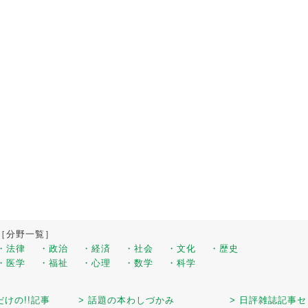
［分野一覧］
・法律
・政治
・経済
・社会
・文化
・歴史
・医学
・福祉
・心理
・数学
・科学
だけの!!記事
> 話題の本わしづかみ
> 日評雑誌記事