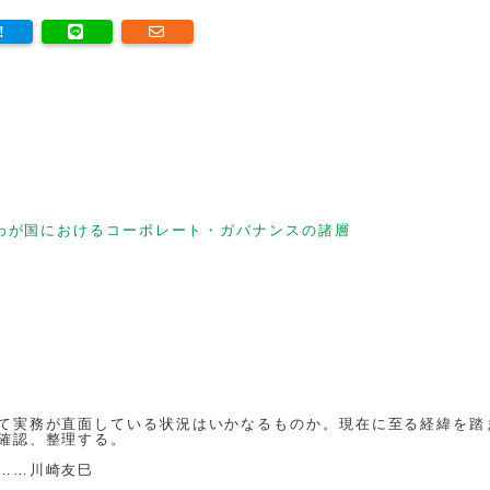
わが国におけるコーポレート・ガバナンスの諸層
て実務が直面している状況はいかなるものか。現在に至る経緯を踏
確認、整理する。
……川崎友巳