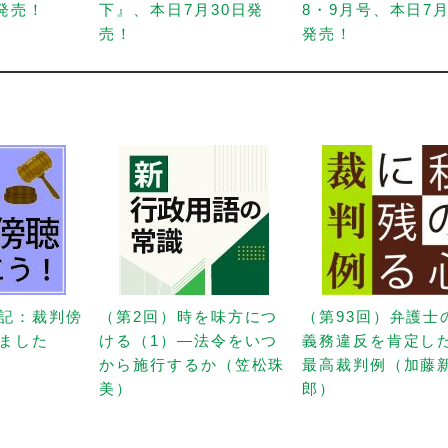
日発売！
下』、本日7月30日発
8・9月号、本日7月
売！
発売！
記：裁判傍
（第2回）時を味方につ
（第93回）弁護士
ました
ける（1）—法令をいつ
義務違反を肯定し
から施行するか（笠松珠
最高裁判例（加藤
美）
郎）