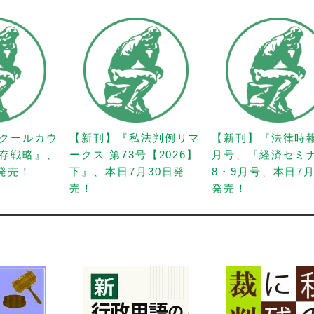
クールカウ
【新刊】『私法判例リマ
【新刊】『法律時
存戦略』、
ークス 第73号【2026】
月号、『経済セミ
日発売！
下』、本日7月30日発
8・9月号、本日7月
売！
発売！