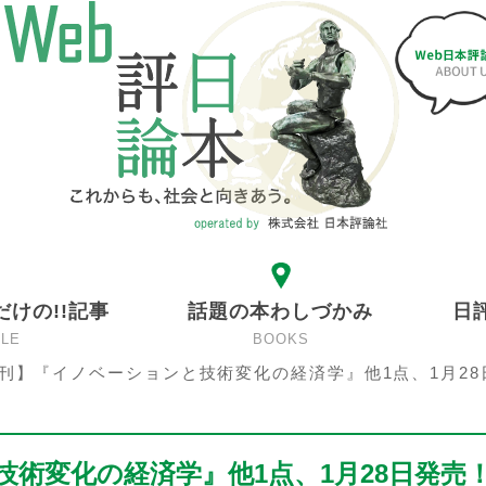
だけの!!記事
話題の本わしづかみ
日
CLE
BOOKS
刊】『イノベーションと技術変化の経済学』他1点、1月28
術変化の経済学』他1点、1月28日発売