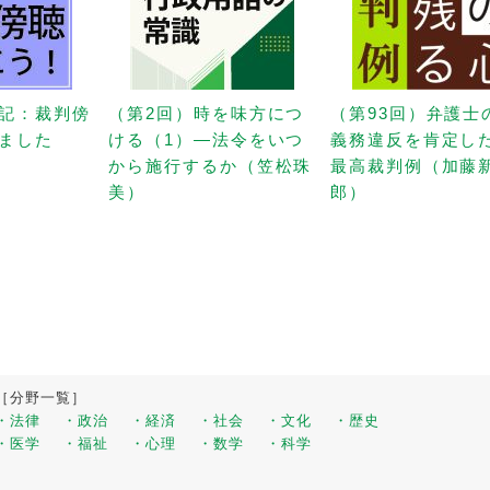
記：裁判傍
（第2回）時を味方につ
（第93回）弁護士
ました
ける（1）—法令をいつ
義務違反を肯定し
から施行するか（笠松珠
最高裁判例（加藤
美）
郎）
［分野一覧］
・法律
・政治
・経済
・社会
・文化
・歴史
・医学
・福祉
・心理
・数学
・科学