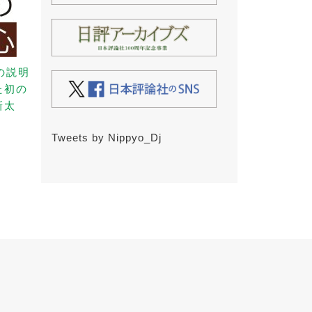
の説明
た初の
新太
Tweets by Nippyo_Dj