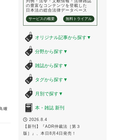
判例・法令・文献情報・法律雑誌
の豊富なコンテンツを登載した
日本法の総合法律データベース
サービスの概要
無料トライアル
オリジナル記事から探す
▼
分野から探す
▼
雑誌から探す
▼
タグから探す
▼
月別で探す
▼
本・雑誌 新刊
鳥瞰
2026.8.4
【新刊】『ADR仲裁法［第３
版］』、本日8月4日発売！