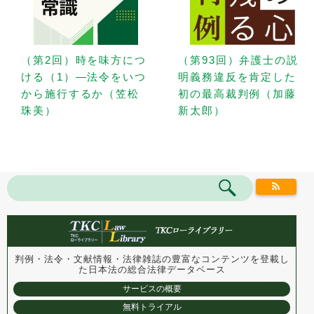
（第2回）時を味方につ
（第93回）弁護士の説
ける（1）—法令をいつ
明義務違反を肯定した
から施行するか（笠松
初の最高裁判例（加藤
珠美）
新太郎）
判例・法令・文献情報・法律雑誌の豊富なコンテンツを登載し
た
日本法の総合法律データベース
サービスの概要
無料トライアル