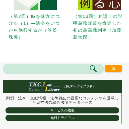
（第2回）時を味方につ
（第93回）弁護士の説
ける（1）—法令をいつ
明義務違反を肯定した
から施行するか（笠松
初の最高裁判例（加藤
珠美）
新太郎）
判例・法令・文献情報・法律雑誌の豊富なコンテンツを登載し
た
日本法の総合法律データベース
サービスの概要
無料トライアル