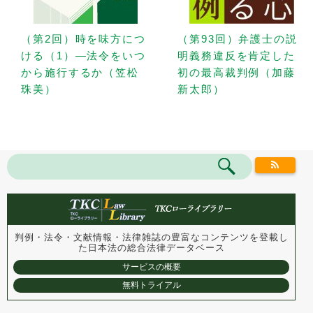
（第2回）時を味方につ
（第93回）弁護士の説
ける（1）—法令をいつ
明義務違反を肯定した
から施行するか（笠松
初の最高裁判例（加藤
珠美）
新太郎）
判例・法令・文献情報・法律雑誌の豊富なコンテンツを登載し
た
日本法の総合法律データベース
サービスの概要
無料トライアル