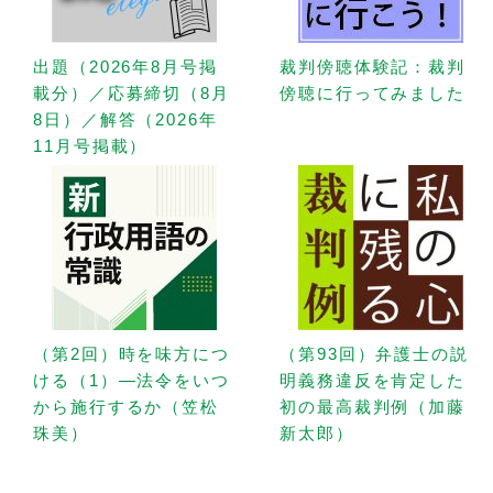
出題（2026年8月号掲
裁判傍聴体験記：裁判
載分）／応募締切（8月
傍聴に行ってみました
8日）／解答（2026年
11月号掲載）
（第2回）時を味方につ
（第93回）弁護士の説
ける（1）—法令をいつ
明義務違反を肯定した
から施行するか（笠松
初の最高裁判例（加藤
珠美）
新太郎）