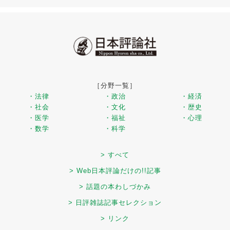
［分野一覧］
・法律
・政治
・経済
・社会
・文化
・歴史
・医学
・福祉
・心理
・数学
・科学
> すべて
> Web日本評論だけの!!記事
> 話題の本わしづかみ
> 日評雑誌記事セレクション
> リンク