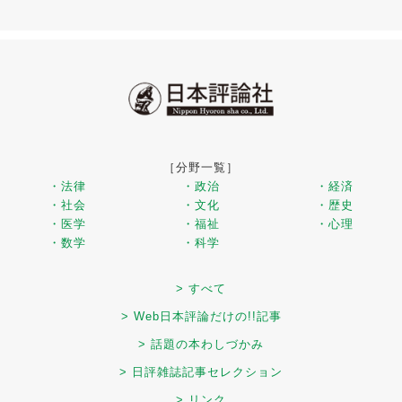
［分野一覧］
・法律
・政治
・経済
・社会
・文化
・歴史
・医学
・福祉
・心理
・数学
・科学
> すべて
> Web日本評論だけの!!記事
> 話題の本わしづかみ
> 日評雑誌記事セレクション
> リンク