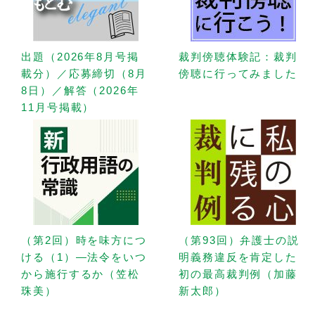
出題（2026年8月号掲
裁判傍聴体験記：裁判
載分）／応募締切（8月
傍聴に行ってみました
8日）／解答（2026年
11月号掲載）
（第2回）時を味方につ
（第93回）弁護士の説
ける（1）—法令をいつ
明義務違反を肯定した
から施行するか（笠松
初の最高裁判例（加藤
珠美）
新太郎）