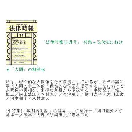
『法律時報11月号』 特集＝現代法におけ
る『人間』の相対化
法は、理性的な人間像をその前提にしているが、近年の諸科
学は人間の非主体的・偶然的な側面を提示する。法における
人間像の実相を、多様な角度から概観する。水野紀子／蟻川
恒正／森山浩江／木村敦子／今津綾子／横田光平／太田匡彦
／河本和子／米村滋人
[小特集]「裁判官対話」の臨界……伊藤洋一／網谷龍介／伊
藤洋一／濱本正太郎／須網隆夫／寺谷広司