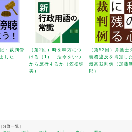
記：裁判傍
（第2回）時を味方につ
（第93回）弁護士
ました
ける（1）—法令をいつ
義務違反を肯定し
から施行するか（笠松珠
最高裁判例（加藤
美）
郎）
［分野一覧］