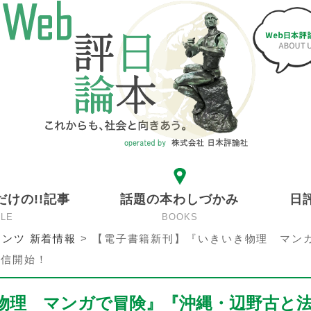
だけの!!記事
話題の本わしづかみ
日
CLE
BOOKS
ンツ 新着情報
>
【電子書籍新刊】『いきいき物理 マン
配信開始！
物理 マンガで冒険』『沖縄・辺野古と