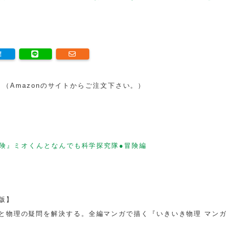
す。（Amazonのサイトからご注文下さい。）
険』ミオくんとなんでも科学探究隊●冒険編
版】
と物理の疑問を解決する。全編マンガで描く『いきいき物理 マン