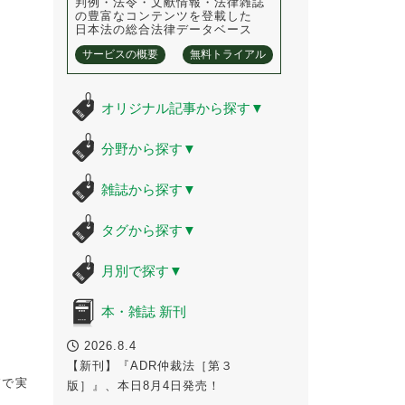
判例・法令・文献情報・法律雑誌
の豊富なコンテンツを登載した
日本法の総合法律データベース
サービスの概要
無料トライアル
オリジナル記事から探す
▼
分野から探す
▼
雑誌から探す
▼
タグから探す
▼
月別で探す
▼
本・雑誌 新刊
2026.8.4
【新刊】『ADR仲裁法［第３
ガで実
版］』、本日8月4日発売！