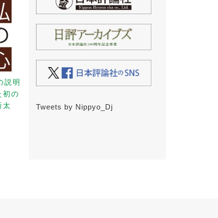
の説明
た初の
新太
Tweets by Nippyo_Dj