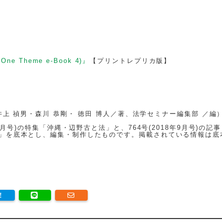
e Theme e-Book 4)』
【プリントレプリカ版】
井上 禎男・森川 恭剛・ 徳田 博人／著、法学セミナー編集部 ／編
8月号)の特集「沖縄・辺野古と法」と、764号(2018年9月号)の記
」を底本とし、編集・制作したものです。掲載されている情報は底