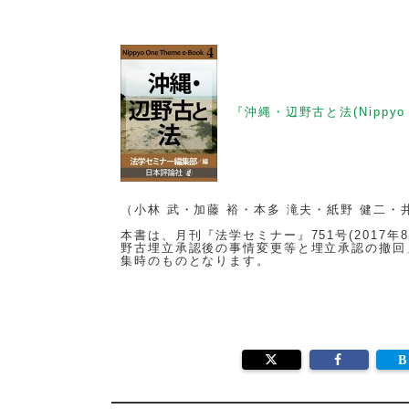
『沖縄・辺野古と法(Nippyo On
（小林 武・加藤 裕・本多 滝夫・紙野 健二・
本書は、月刊『法学セミナー』751号(2017年
野古埋立承認後の事情変更等と埋立承認の撤回
集時のものとなります。