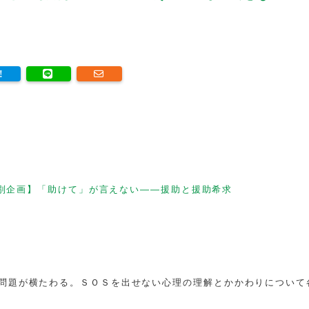
特別企画】「助けて」が言えない——援助と援助希求
問題が横たわる。ＳＯＳを出せない心理の理解とかかわりについて