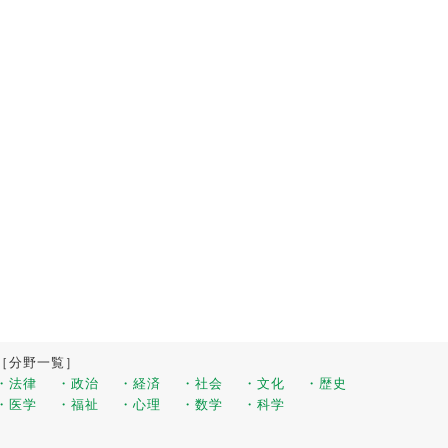
［分野一覧］
・法律
・政治
・経済
・社会
・文化
・歴史
・医学
・福祉
・心理
・数学
・科学