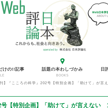
だけの!!記事
話題の本わしづかみ
日
CLE
BOOKS
刊】『こころの科学』202号【特別企画】「助けて」が言
2号【特別企画】「助けて」が言えない 1