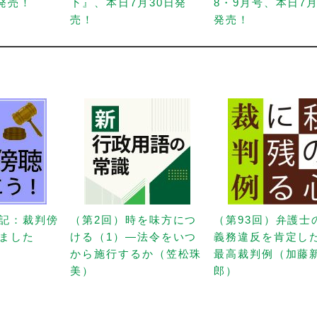
日発売！
下』、本日7月30日発
8・9月号、本日7月
売！
発売！
記：裁判傍
（第2回）時を味方につ
（第93回）弁護士
ました
ける（1）—法令をいつ
義務違反を肯定し
から施行するか（笠松珠
最高裁判例（加藤
美）
郎）