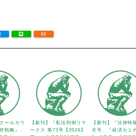
クールカウ
【新刊】『私法判例リマ
【新刊】『法律時
存戦略』、
ークス 第73号【2026】
月号、『経済セミ