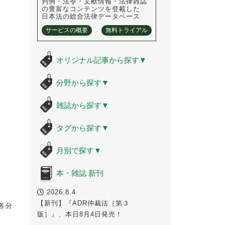
判例・法令・文献情報・法律雑誌
の豊富なコンテンツを登載した
日本法の総合法律データベース
サービスの概要
無料トライアル
オリジナル記事から探す
▼
分野から探す
▼
雑誌から探す
▼
タグから探す
▼
月別で探す
▼
本・雑誌 新刊
2026.8.4
【新刊】『ADR仲裁法［第３
各分
版］』、本日8月4日発売！