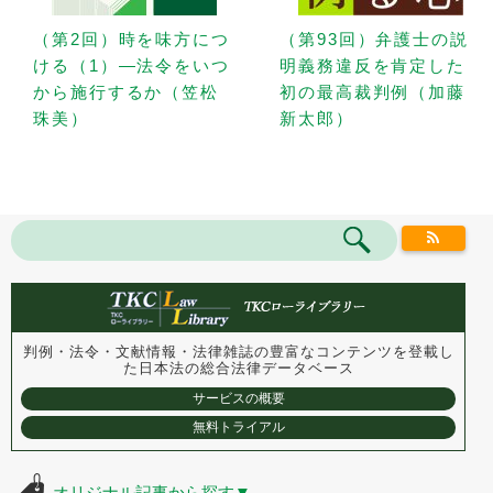
（第2回）時を味方につ
（第93回）弁護士の説
ける（1）—法令をいつ
明義務違反を肯定した
から施行するか（笠松
初の最高裁判例（加藤
珠美）
新太郎）
判例・法令・文献情報・法律雑誌の豊富なコンテンツを登載し
た
日本法の総合法律データベース
サービスの概要
無料トライアル
オリジナル記事から探す
▼