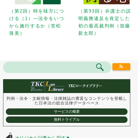
（第2回）時を味方につ
（第93回）弁護士の説
ける（1）—法令をいつ
明義務違反を肯定した
から施行するか（笠松
初の最高裁判例（加藤
珠美）
新太郎）
判例・法令・文献情報・法律雑誌の豊富なコンテンツを登載し
た
日本法の総合法律データベース
サービスの概要
無料トライアル
オリジナル記事から探す
▼