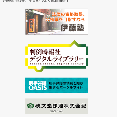
e-book)他1冊、本日8／5より配信開始！