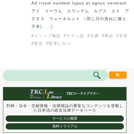
Ad rivum eundem lupus et agnus venerant
アド リーウム エウンデム ルプス エト ア
グヌス ウェーネルント （同じ川の流れに狼と
子羊
[……]
#
イソップ物語
#
ラテン語
#
古典
#
寓話
#
文学
#
歴史
#
竪琴にロバ
判例・法令・文献情報・法律雑誌の豊富なコンテンツを登載し
た
日本法の総合法律データベース
サービスの概要
無料トライアル