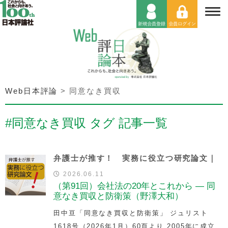
Web日本評論
>
同意なき買収
#同意なき買収 タグ 記事一覧
弁護士が推す！ 実務に役立つ研究論文｜
2026.06.11
（第91回）会社法の20年とこれから — 同
意なき買収と防衛策（野澤大和）
田中亘「同意なき買収と防衛策」 ジュリスト
1618号（2026年1月）60頁より 2005年に成立