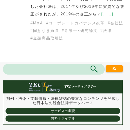
した会社法は、2014年及び2019年に実質的な改
正がされたが、2019年の改正から７
[……]
#
M&A
#
コーポレートガバナンス改革
#
会社法
#
同意なき買収
#
弁護士×研究論文
#
法律
#
金融商品取引法
判例・法令・文献情報・法律雑誌の豊富なコンテンツを登載し
た
日本法の総合法律データベース
サービスの概要
無料トライアル