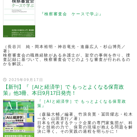
『検察審査会 ケースで学ぶ』
（長谷川 純・岡本裕明・神谷竜光・進藤広人・杉山博亮／
著）
検察審査会の職務経験がある弁護士が、架空の事例を作り、捜
査記録に基づいて、検察審査会でどのような審査が行われるの
かを解説。
2025年09月17日
【新刊】『［AIと経済学］で もっとよくなる保育政
策』他3冊、本日9月17日発売！
『［AIと経済学］で もっとよくなる保育政
策』
（森脇大輔／編著、竹浪良寛・冨田燿志・松木
一永・山田直行／著）
日本を代表するテック企業の専門家集団が、科
学と技術の力で、保育の現場が抱える問題を解
決に導く。その実践の過程を明らかに！