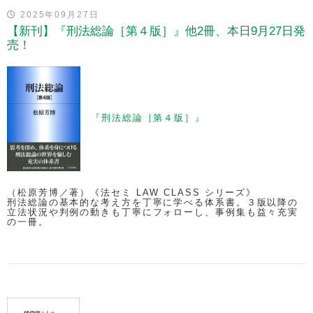
2025年09月27日
【新刊】『刑法総論［第４版］』他2冊、本日9月27日発
売！
『刑法総論［第４版］』
（松原芳博／著）《法セミ LAW CLASS シリーズ》
刑法総論の基本的な考え方を丁寧に学べる体系書。３版以降の
立法状況や判例の動きも丁寧にフォローし、事例集も益々充実
の一冊。