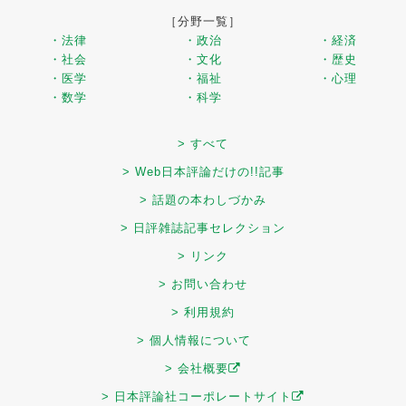
［分野一覧］
・法律
・政治
・経済
・社会
・文化
・歴史
・医学
・福祉
・心理
・数学
・科学
> すべて
> Web日本評論だけの!!記事
> 話題の本わしづかみ
> 日評雑誌記事セレクション
> リンク
> お問い合わせ
> 利用規約
> 個人情報について
> 会社概要
> 日本評論社コーポレートサイト