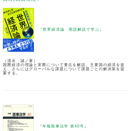
『世界経済論 用語解説で学ぶ』
（清水 誠／著）
国際経済の理論と実際について要点を解説。主要国の経済を捉
え、さらにはグローバルな課題について課題ごとの解決策を提
案する。
『年報医事法学 第40号』