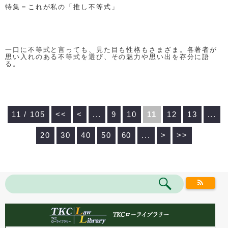
特集＝これが私の「推し不等式」
一口に不等式と言っても、見た目も性格もさまざま。各著者が
思い入れのある不等式を選び、その魅力や思い出を存分に語
る。
11 / 105
<<
<
...
9
10
11
12
13
...
20
30
40
50
60
...
>
>>