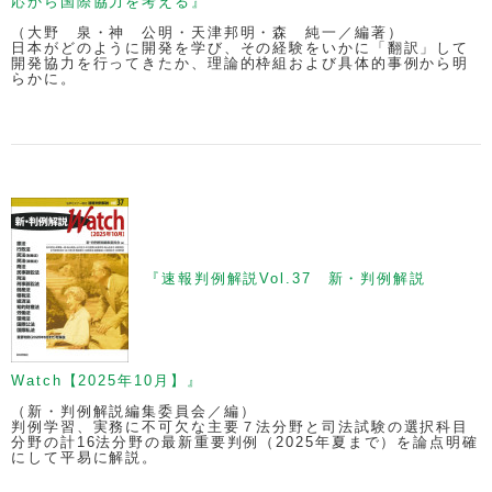
応から国際協力を考える』
（大野 泉・神 公明・天津邦明・森 純一／編著）
日本がどのように開発を学び、その経験をいかに「翻訳」して
開発協力を行ってきたか、理論的枠組および具体的事例から明
らかに。
『速報判例解説Vol.37 新・判例解説
Watch【2025年10月】』
（新・判例解説編集委員会／編）
判例学習、実務に不可欠な主要７法分野と司法試験の選択科目
分野の計16法分野の最新重要判例（2025年夏まで）を論点明確
にして平易に解説。