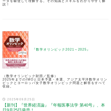
ータを駆使して理解する。その知識とスキルをわかりやすく解
説！
『数学オリンピック2021～2025』
（数学オリンピック財団／監修）
2025年までのIMOと日本予選・本選、アジア太平洋数学オリン
ピックとヨーロッパ女子数学オリンピック問題と解答をすべて
収録。
2025年09月25日
【新刊】『世界経済論』『年報医事法学 第40号』、本
日9月25日発売！