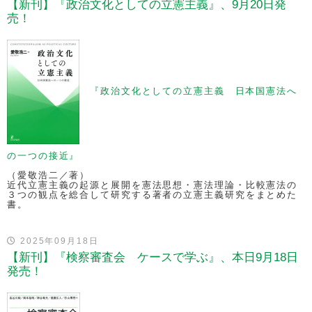
【新刊】『政治文化としての立憲主義』、9月20日発
売！
『政治文化としての立憲主義 日本国憲法へ
の一つの接近』
（愛敬浩二／著）
近代立憲主義の起源と展開を憲法思想・憲法理論・比較憲法の
３つの観点を総合して研究する著者の立憲主義研究をまとめた
書。
2025年09月18日
【新刊】『検察審査会 ケースで学ぶ』、本日9月18日
発売！