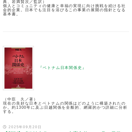
典、岩満賢次／監訳）
個人とコミュニティの健康と幸福の実現に向け挑戦を続ける社
会的企業。日本でも注目を浴びるこの事業の展開の指針となる
基本書。
『ベトナム日本関係史』
（中臣 久／著）
現在の良好な日本とベトナムの関係はどのように構築されたの
か。約1300年に及ぶ日越関係を全般的、網羅的かつ詳細に分析
する。
2025年09月20日