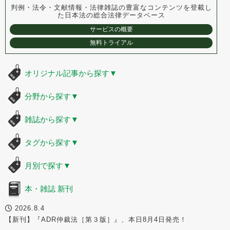
判例・法令・文献情報・法律雑誌の豊富なコンテンツを登載し
た
日本法の総合法律データベース
サービスの概要
無料トライアル
オリジナル記事から探す
▼
分野から探す
▼
雑誌から探す
▼
タグから探す
▼
月別で探す
▼
本・雑誌 新刊
2026.8.4
【新刊】『ADR仲裁法［第３版］』、本日8月4日発売！