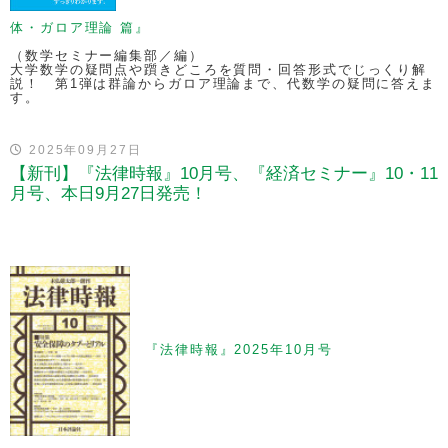
体・ガロア理論 篇』
（数学セミナー編集部／編）
大学数学の疑問点や躓きどころを質問・回答形式でじっくり解
説！ 第1弾は群論からガロア理論まで、代数学の疑問に答えま
す。
2025年09月27日
【新刊】『法律時報』10月号、『経済セミナー』10・11
月号、本日9月27日発売！
『法律時報』2025年10月号