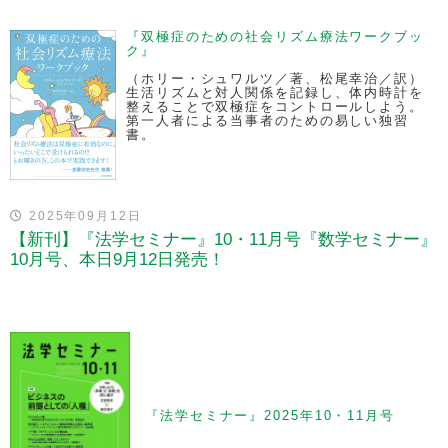
『双極症のための社会リズム療法ワークブッ
ク』
（ホリー・シュワルツ／著、松尾幸治／訳）
生活リズムと対人関係を記録し、体内時計を
整えることで双極症をコントロールしよう。
第一人者による当事者のための易しい独習
書。
2025年09月12日
【新刊】『法学セミナー』10・11月号『数学セミナー』
10月号、本日9月12日発売！
『法学セミナー』2025年10・11月号