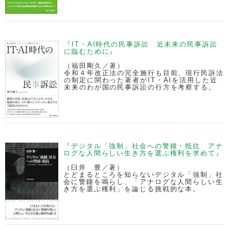
『IT・AI時代の民事訴訟 近未来の民事訴訟
に臨むために』
（福田剛久／著）
令和４年改正法の完全施行も目前、現行民訴法
の制定に関わった著者がIT・AIを活用した近
未来のわが国の民事訴訟の行方を考察する。
『デジタル「強制」社会への警鐘・抵抗 アナ
ログな人間らしい生き方を選ぶ権利を求めて』
（臼井 豊／著）
とどまるところを知らないデジタル「強制」社
会に警鐘を鳴らし、「アナログな人間らしい生
き方を選ぶ権利」を論じる挑戦的な本。