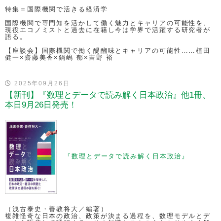
特集＝国際機関で活きる経済学
国際機関で専門知を活かして働く魅力とキャリアの可能性を、
現役エコノミストと過去に在籍し今は学界で活躍する研究者が
語る。
【座談会】国際機関で働く醍醐味とキャリアの可能性……植田
健一×齋藤美香×鍋嶋 郁×吉野 裕
2025年09月26日
【新刊】『数理とデータで読み解く日本政治』他1冊、
本日9月26日発売！
『数理とデータで読み解く日本政治』
（浅古泰史・善教将大／編著）
複雑怪奇な日本の政治、政策が決まる過程を、数理モデルとデ