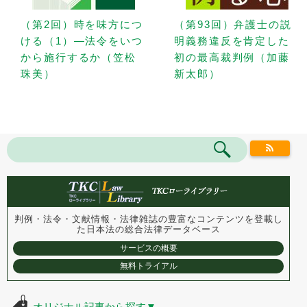
（第2回）時を味方につ
（第93回）弁護士の説
ける（1）—法令をいつ
明義務違反を肯定した
から施行するか（笠松
初の最高裁判例（加藤
珠美）
新太郎）
判例・法令・文献情報・法律雑誌の豊富なコンテンツを登載し
た
日本法の総合法律データベース
サービスの概要
無料トライアル
オリジナル記事から探す
▼