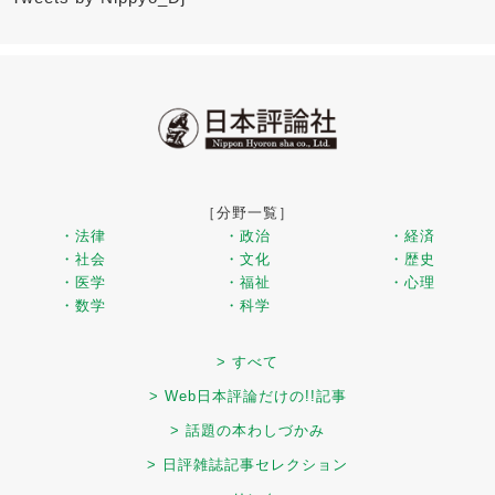
［分野一覧］
・法律
・政治
・経済
・社会
・文化
・歴史
・医学
・福祉
・心理
・数学
・科学
> すべて
> Web日本評論だけの!!記事
> 話題の本わしづかみ
> 日評雑誌記事セレクション