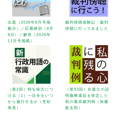
出題（2026年8月号掲
裁判傍聴体験記：裁判
載分）／応募締切（8月
傍聴に行ってみました
8日）／解答（2026年
11月号掲載）
（第2回）時を味方につ
（第93回）弁護士の説
ける（1）—法令をいつ
明義務違反を肯定した
から施行するか（笠松
初の最高裁判例（加藤
珠美）
新太郎）