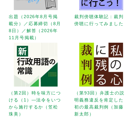
出題（2026年8月号掲
裁判傍聴体験記：裁判
載分）／応募締切（8月
傍聴に行ってみました
8日）／解答（2026年
11月号掲載）
（第2回）時を味方につ
（第93回）弁護士の説
ける（1）—法令をいつ
明義務違反を肯定した
から施行するか（笠松
初の最高裁判例（加藤
珠美）
新太郎）