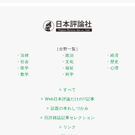
［分野一覧］
・法律
・政治
・経済
・社会
・文化
・歴史
・医学
・福祉
・心理
・数学
・科学
> すべて
> Web日本評論だけの!!記事
> 話題の本わしづかみ
> 日評雑誌記事セレクション
> リンク