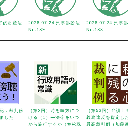
1 知的財産法
2026.07.24 刑事訴訟法
2026.07.24 刑
No.189
No.188
記：裁判傍
（第2回）時を味方につ
（第93回）弁護士
ました
ける（1）—法令をいつ
義務違反を肯定し
から施行するか（笠松珠
最高裁判例（加藤