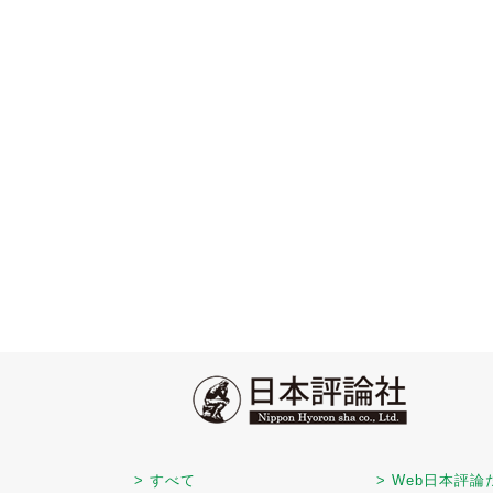
> すべて
> Web日本評論