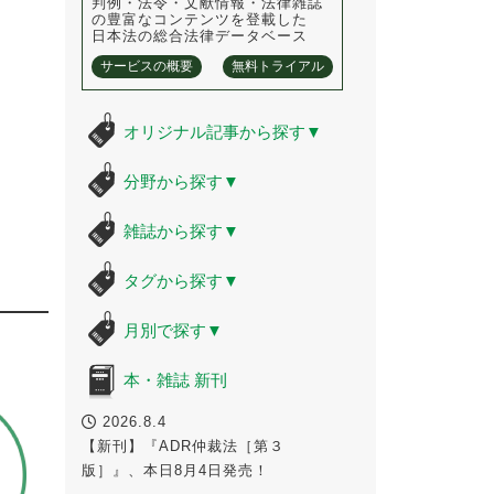
判例・法令・文献情報・法律雑誌
の豊富なコンテンツを登載した
日本法の総合法律データベース
サービスの概要
無料トライアル
オリジナル記事から探す
▼
分野から探す
▼
雑誌から探す
▼
タグから探す
▼
月別で探す
▼
本・雑誌 新刊
2026.8.4
【新刊】『ADR仲裁法［第３
版］』、本日8月4日発売！