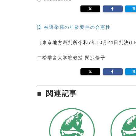
被選挙権の年齢要件の合憲性
［東京地方裁判所令和7年10月24日判決(LEX
二松学舎大学准教授 関沢修子
関連記事