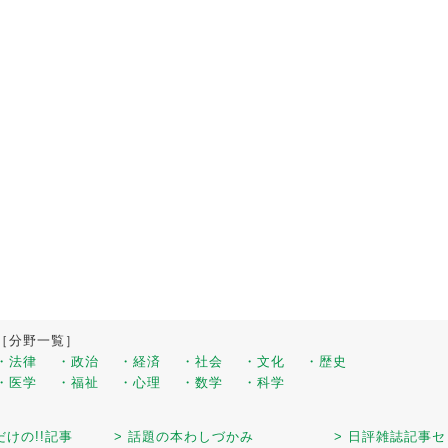
［分野一覧］
・法律
・政治
・経済
・社会
・文化
・歴史
・医学
・福祉
・心理
・数学
・科学
だけの!!記事
> 話題の本わしづかみ
> 日評雑誌記事