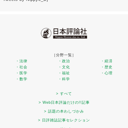
［分野一覧］
・法律
・政治
・経済
・社会
・文化
・歴史
・医学
・福祉
・心理
・数学
・科学
> すべて
> Web日本評論だけの!!記事
> 話題の本わしづかみ
> 日評雑誌記事セレクション