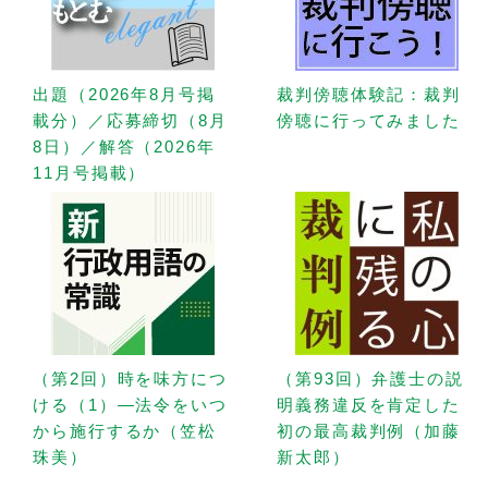
出題（2026年8月号掲
裁判傍聴体験記：裁判
載分）／応募締切（8月
傍聴に行ってみました
8日）／解答（2026年
11月号掲載）
（第2回）時を味方につ
（第93回）弁護士の説
ける（1）—法令をいつ
明義務違反を肯定した
から施行するか（笠松
初の最高裁判例（加藤
珠美）
新太郎）