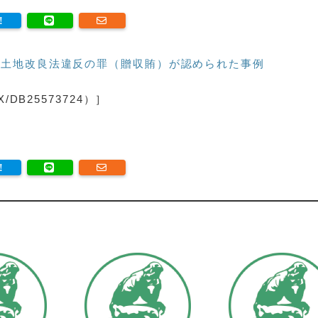
土地改良法違反の罪（贈収賄）が認められた事例
DB25573724）］