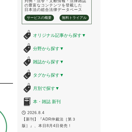
判例・法令・文献情報・法律雑誌
の豊富なコンテンツを登載した
日本法の総合法律データベース
サービスの概要
無料トライアル
オリジナル記事から探す
▼
分野から探す
▼
雑誌から探す
▼
タグから探す
▼
月別で探す
▼
本・雑誌 新刊
2026.8.4
【新刊】『ADR仲裁法［第３
版］』、本日8月4日発売！