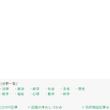
［分野一覧］
・法律
・政治
・経済
・社会
・文化
・歴史
・医学
・福祉
・心理
・数学
・科学
だけの!!記事
> 話題の本わしづかみ
> 日評雑誌記事