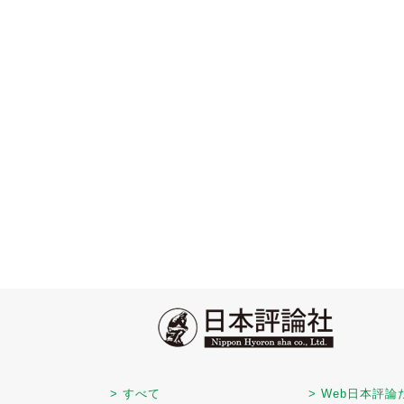
> すべて
> Web日本評論