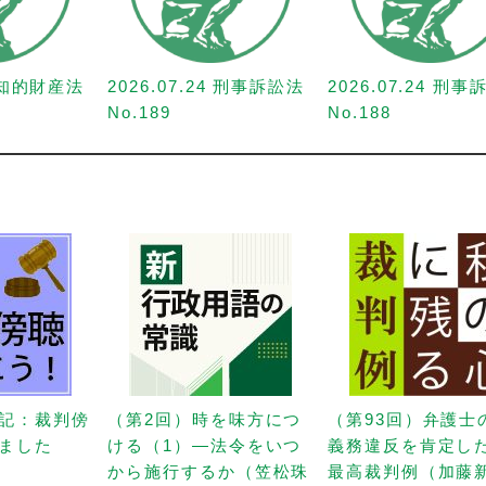
1 知的財産法
2026.07.24 刑事訴訟法
2026.07.24 刑
No.189
No.188
記：裁判傍
（第2回）時を味方につ
（第93回）弁護士
ました
ける（1）—法令をいつ
義務違反を肯定し
から施行するか（笠松珠
最高裁判例（加藤