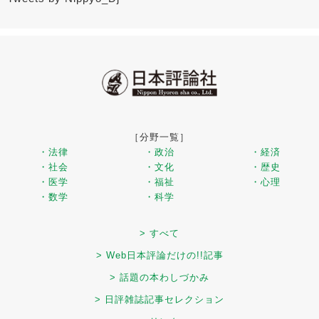
［分野一覧］
・法律
・政治
・経済
・社会
・文化
・歴史
・医学
・福祉
・心理
・数学
・科学
> すべて
> Web日本評論だけの!!記事
> 話題の本わしづかみ
> 日評雑誌記事セレクション