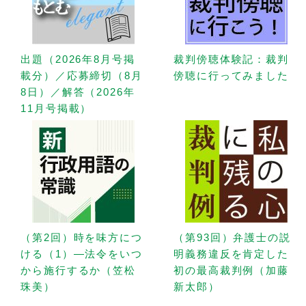
出題（2026年8月号掲
裁判傍聴体験記：裁判
載分）／応募締切（8月
傍聴に行ってみました
8日）／解答（2026年
11月号掲載）
（第2回）時を味方につ
（第93回）弁護士の説
ける（1）—法令をいつ
明義務違反を肯定した
から施行するか（笠松
初の最高裁判例（加藤
珠美）
新太郎）