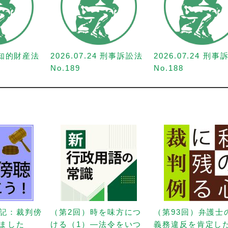
1 知的財産法
2026.07.24 刑事訴訟法
2026.07.24 刑
No.189
No.188
記：裁判傍
（第2回）時を味方につ
（第93回）弁護士
ました
ける（1）—法令をいつ
義務違反を肯定し