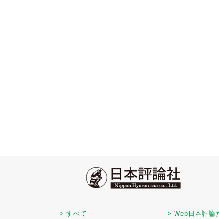
> すべて
> Web日本評論