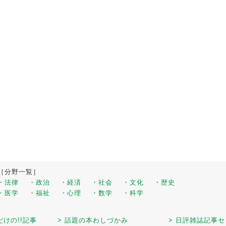
［分野一覧］
・法律
・政治
・経済
・社会
・文化
・歴史
・医学
・福祉
・心理
・数学
・科学
だけの!!記事
> 話題の本わしづかみ
> 日評雑誌記事