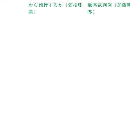
から施行するか（笠松珠
最高裁判例（加藤
美）
郎）