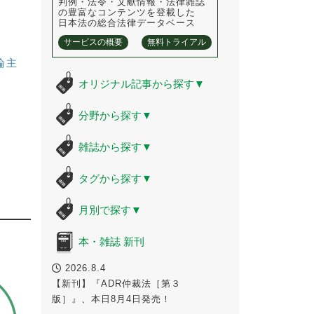
判例・法令・文献情報・法律雑誌
の豊富なコンテンツを登載した
日本法の総合法律データベース
サービスの概要
無料トライアル
論主
オリジナル記事から探す
▼
分野から探す
▼
雑誌から探す
▼
タグから探す
▼
月別で探す
▼
本・雑誌 新刊
2026.8.4
【新刊】『ADR仲裁法［第３
版］』、本日8月4日発売！