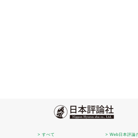
> すべて
> Web日本評論