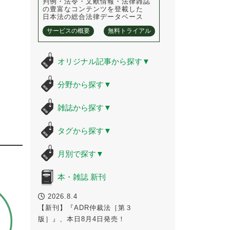
判例・法令・文献情報・法律雑誌
の豊富なコンテンツを登載した
日本法の総合法律データベース
サービスの概要
無料トライアル
オリジナル記事から探す
▼
分野から探す
▼
雑誌から探す
▼
タグから探す
▼
月別で探す
▼
本・雑誌 新刊
2026.8.4
【新刊】『ADR仲裁法［第３
版］』、本日8月4日発売！