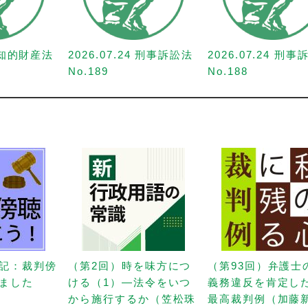
1 知的財産法
2026.07.24 刑事訴訟法
2026.07.24 刑
No.189
No.188
記：裁判傍
（第2回）時を味方につ
（第93回）弁護士
ました
ける（1）—法令をいつ
義務違反を肯定し
から施行するか（笠松珠
最高裁判例（加藤