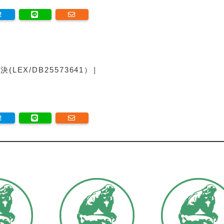
EX/DB25573641）］