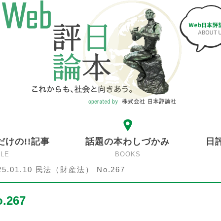
だけの!!記事
話題の本わしづかみ
日
CLE
BOOKS
25.01.10 民法（財産法） No.267
.267