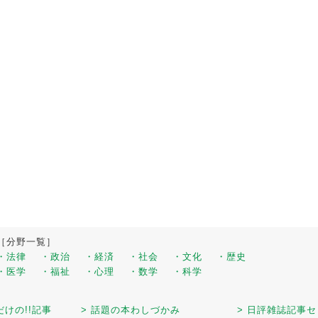
［分野一覧］
・法律
・政治
・経済
・社会
・文化
・歴史
・医学
・福祉
・心理
・数学
・科学
だけの!!記事
> 話題の本わしづかみ
> 日評雑誌記事