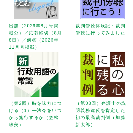
出題（2026年8月号掲
裁判傍聴体験記：裁判
載分）／応募締切（8月
傍聴に行ってみました
8日）／解答（2026年
11月号掲載）
（第2回）時を味方につ
（第93回）弁護士の説
ける（1）—法令をいつ
明義務違反を肯定した
から施行するか（笠松
初の最高裁判例（加藤
珠美）
新太郎）