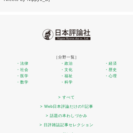
［分野一覧］
・法律
・政治
・経済
・社会
・文化
・歴史
・医学
・福祉
・心理
・数学
・科学
> すべて
> Web日本評論だけの!!記事
> 話題の本わしづかみ
> 日評雑誌記事セレクション