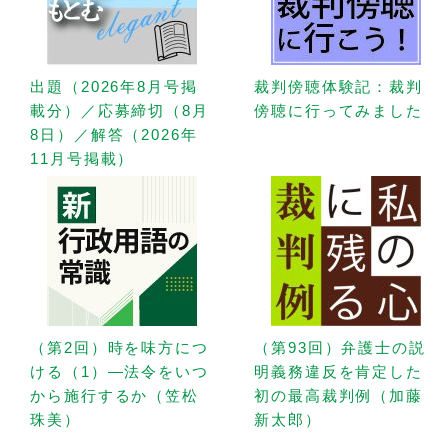
出題（2026年8月号掲
裁判傍聴体験記：裁判
載分）／応募締切（8月
傍聴に行ってみました
8日）／解答（2026年
11月号掲載）
（第2回）時を味方につ
（第93回）弁護士の説
ける（1）—法令をいつ
明義務違反を肯定した
から施行するか（笠松
初の最高裁判例（加藤
珠美）
新太郎）