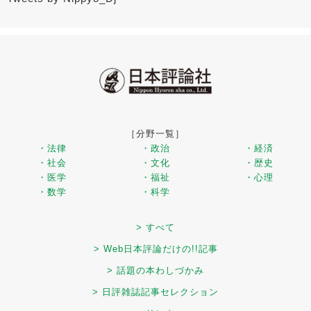
［分野一覧］
・法律
・政治
・経済
・社会
・文化
・歴史
・医学
・福祉
・心理
・数学
・科学
> すべて
> Web日本評論だけの!!記事
> 話題の本わしづかみ
> 日評雑誌記事セレクション