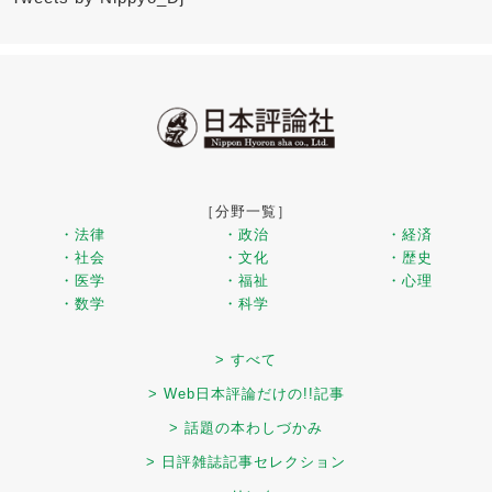
［分野一覧］
・法律
・政治
・経済
・社会
・文化
・歴史
・医学
・福祉
・心理
・数学
・科学
> すべて
> Web日本評論だけの!!記事
> 話題の本わしづかみ
> 日評雑誌記事セレクション