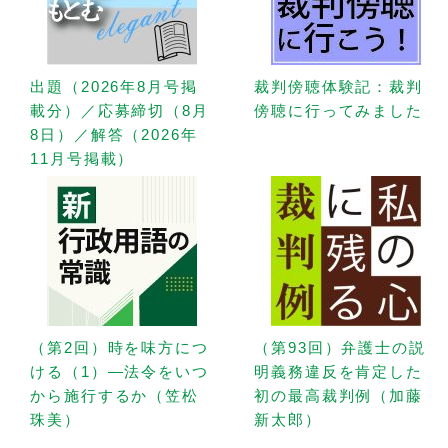
出題（2026年8月号掲
裁判傍聴体験記：裁判
載分）／応募締切（8月
傍聴に行ってみました
8日）／解答（2026年
11月号掲載）
（第2回）時を味方につ
（第93回）弁護士の説
ける（1）—法令をいつ
明義務違反を肯定した
から施行するか（笠松
初の最高裁判例（加藤
珠美）
新太郎）