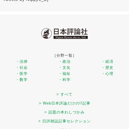
［分野一覧］
・法律
・政治
・経済
・社会
・文化
・歴史
・医学
・福祉
・心理
・数学
・科学
> すべて
> Web日本評論だけの!!記事
> 話題の本わしづかみ
> 日評雑誌記事セレクション