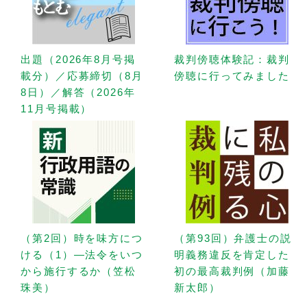
出題（2026年8月号掲
裁判傍聴体験記：裁判
載分）／応募締切（8月
傍聴に行ってみました
8日）／解答（2026年
11月号掲載）
（第2回）時を味方につ
（第93回）弁護士の説
ける（1）—法令をいつ
明義務違反を肯定した
から施行するか（笠松
初の最高裁判例（加藤
珠美）
新太郎）