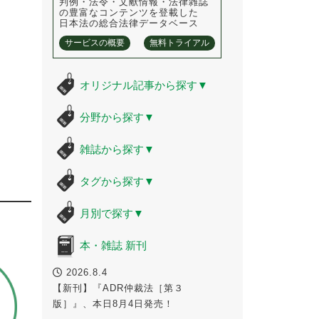
判例・法令・文献情報・法律雑誌
の豊富なコンテンツを登載した
日本法の総合法律データベース
サービスの概要
無料トライアル
オリジナル記事から探す
▼
分野から探す
▼
雑誌から探す
▼
タグから探す
▼
月別で探す
▼
本・雑誌 新刊
2026.8.4
【新刊】『ADR仲裁法［第３
版］』、本日8月4日発売！