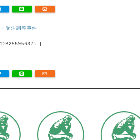
・受注調整事件
B25595637）］