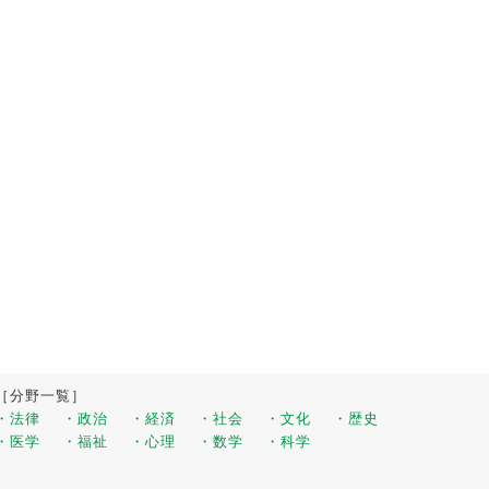
［分野一覧］
・法律
・政治
・経済
・社会
・文化
・歴史
・医学
・福祉
・心理
・数学
・科学