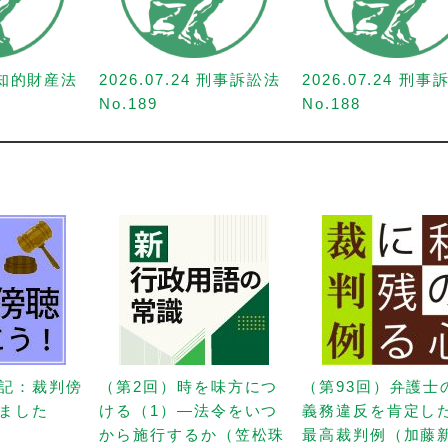
1 知的財産法
2026.07.24 刑事訴訟法
2026.07.24 刑
No.189
No.188
記：裁判傍
（第2回）時を味方につ
（第93回）弁護士
ました
ける（1）—法令をいつ
義務違反を肯定し
から施行するか（笠松珠
最高裁判例（加藤