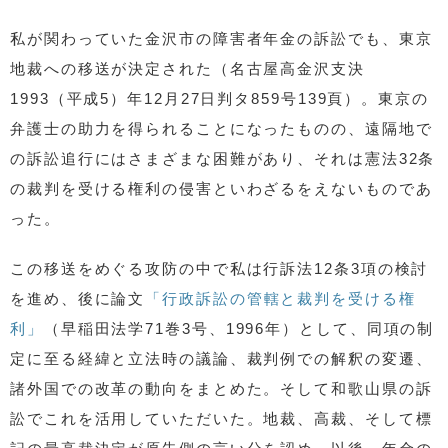
私が関わっていた金沢市の障害者年金の訴訟でも、東京
地裁への移送が決定された（名古屋高金沢支決
1993（平成5）年12月27日判タ859号139頁）。東京の
弁護士の助力を得られることになったものの、遠隔地で
の訴訟追行にはさまざまな困難があり、それは憲法32条
の裁判を受ける権利の侵害といわざるをえないものであ
った。
この移送をめぐる攻防の中で私は行訴法12条3項の検討
を進め、後に論文
「行政訴訟の管轄と裁判を受ける権
利」
（早稲田法学71巻3号、1996年）として、同項の制
定に至る経緯と立法時の議論、裁判例での解釈の変遷、
諸外国での改革の動向をまとめた。そして和歌山県の訴
訟でこれを活用していただいた。地裁、高裁、そして標