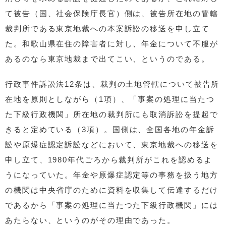
て被告（国、社会保険庁長官）側は、被告所在地の管轄
裁判所である東京地裁への本案訴訟の移送を申し立て
た。和歌山県在住の障害者に対し、年金について不服が
あるのなら東京地裁まで出てこい、というのである。
行政事件訴訟法12条は、裁判の土地管轄について被告所
在地を原則としながら（1項）、「事案の処理に当たつ
た下級行政機関」所在地の裁判所にも取消訴訟を提起で
きると定めている（
3
項）。国側は、全国各地の年金訴
訟や原爆症認定訴訟などにおいて、東京地裁への移送を
申し立て、1980年代ごろから裁判所がこれを認めるよ
うになっていた。年金や原爆症認定等の事務を扱う地方
の機関は中央省庁のために資料を収集して伝達するだけ
であるから「事案の処理に当たつた下級行政機関」には
あたらない、というのがその理由であった。