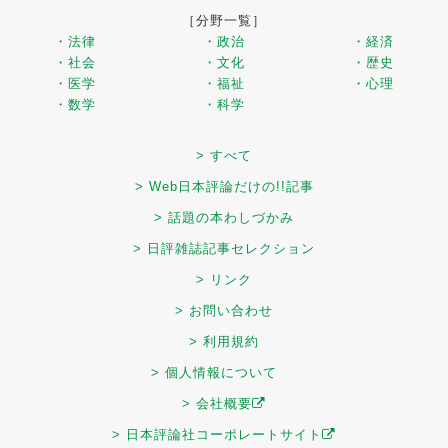
［分野一覧］
・法律
・政治
・経済
・社会
・文化
・歴史
・医学
・福祉
・心理
・数学
・科学
> すべて
> Web日本評論だけの!!記事
> 話題の本わしづかみ
> 日評雑誌記事セレクション
> リンク
> お問い合わせ
> 利用規約
> 個人情報について
> 会社概要
> 日本評論社コーポレートサイト