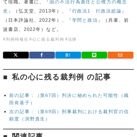
て現職。著書に、
『国の不法行為責任と公権力の概念
史』
（弘文堂、2013年）、
『行政法1 行政法総論』
（日本評論社、2022年）、
『学問と政治』
（共著、岩
波書店、2022年）など。
#
判例時報社
#
心に残る裁判例
#
法律
私の心に残る裁判例 の記事
前の記事：（第67回）判決に秘められた可能性（織
田有基子）
次の記事：（第69回）刑事裁判における裁判官の信
頼度（渕野貴生）
関連記事