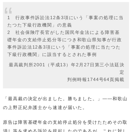
1 行政事件訴訟法12条3項にいう「事案の処理に当
たつた下級行政機関」の意義
2 社会保険庁長官がした国民年金法による障害基
礎年金の支給停止処分等につき和歌山県知事が行政
事件訴訟法12条3項にいう「事案の処理に当たつた
下級行政機関」に該当するとされた事例
最高裁判所2001（平成13）年2月27日第三小法廷決
定
判例時報1744号64頁掲載
「最高裁の決定が出ました。勝ちました。」――和歌山
の上野正紀弁護士から速達が届いた。
原告は障害基礎年金の支給停止処分を受けたためその取
消し等を求める訴訟を提起したのであるが、これに対し