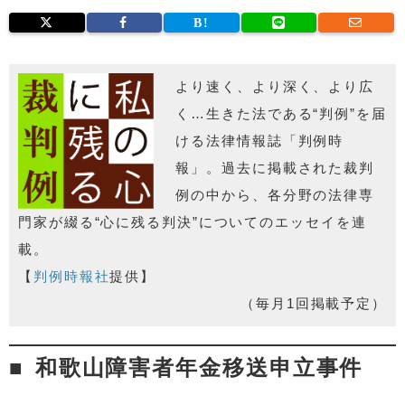
より速く、より深く、より広
く…生きた法である“判例”を届
ける法律情報誌「判例時
報」。過去に掲載された裁判
例の中から、各分野の法律専
門家が綴る“心に残る判決”についてのエッセイを連
載。
【
判例時報社
提供】
（毎月1回掲載予定）
和歌山障害者年金移送申立事件