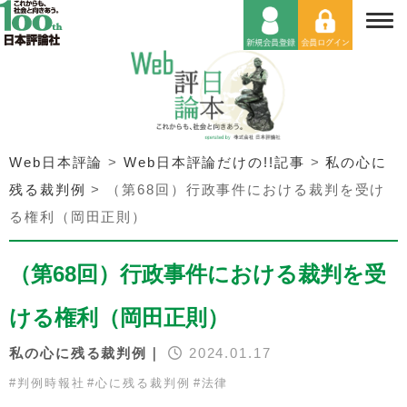
Web日本評論
>
Web日本評論だけの!!記事
>
私の心に
残る裁判例
>
（第68回）行政事件における裁判を受け
る権利（岡田正則）
（第68回）行政事件における裁判を受
ける権利（岡田正則）
私の心に残る裁判例｜
2024.01.17
#
判例時報社
#
心に残る裁判例
#
法律