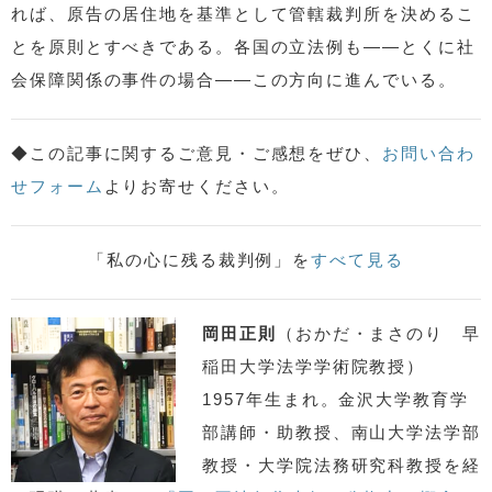
れば、原告の居住地を基準として管轄裁判所を決めるこ
とを原則とすべきである。各国の立法例も――とくに社
会保障関係の事件の場合――この方向に進んでいる。
◆この記事に関するご意見・ご感想をぜひ、
お問い合わ
せフォーム
よりお寄せください。
「私の心に残る裁判例」を
すべて見る
岡田正則
（おかだ・まさのり 早
稲田大学法学学術院教授）
1957年生まれ。金沢大学教育学
部講師・助教授、南山大学法学部
教授・大学院法務研究科教授を経