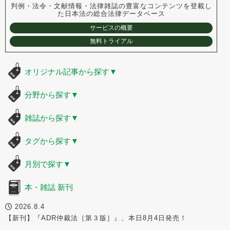
判例・法令・文献情報・法律雑誌の豊富なコンテンツを登載し
た
日本法の総合法律データベース
サービスの概要
無料トライアル
オリジナル記事から探す
▼
分野から探す
▼
雑誌から探す
▼
タグから探す
▼
月別で探す
▼
本・雑誌 新刊
2026.8.4
【新刊】『ADR仲裁法［第３版］』、本日8月4日発売！