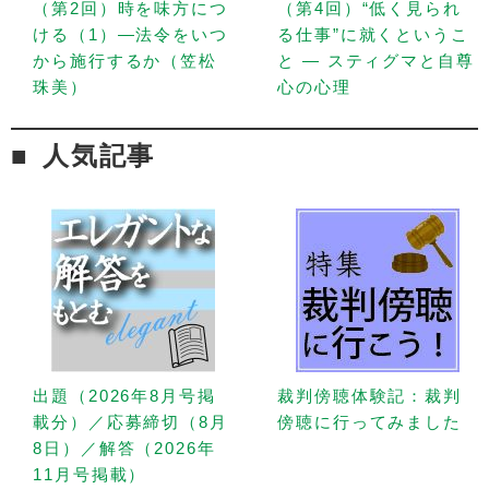
（第2回）時を味方につ
（第4回）“低く見られ
ける（1）—法令をいつ
る仕事”に就くというこ
から施行するか（笠松
と — スティグマと自尊
珠美）
心の心理
人気記事
出題（2026年8月号掲
裁判傍聴体験記：裁判
載分）／応募締切（8月
傍聴に行ってみました
8日）／解答（2026年
11月号掲載）