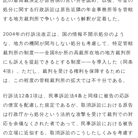
記の最高裁決定が原告側の言い分を認め、以後、年金の
処分に関する行政訴訟は原告近隣の年金事務所等を管轄
する地方裁判所で争いうるという解釈が定着した。
2004年の行訴法改正は、国の情報不開示処分のよう
な、地方の機関が関与しない処分も考慮して、特定管轄
裁判所の制度――全国8か所の高裁所在地の地方裁判所
にも訴えを提起できるとする制度――を導入した（同条
4項）。ただし、裁判を受ける権利を保障するために
は、この程度の管轄裁判所の拡大では不十分である。
行訴法12条1項は、民事訴訟法4条と同様に被告の応訴
の便宜を配慮した規定であるが、取消訴訟における原告
は行政庁から処分という法的な攻撃を受けて裁判での対
応を余儀なくされた者であって、民事訴訟における被告
の立場に近似する。取消訴訟のこうしたしくみを考慮す