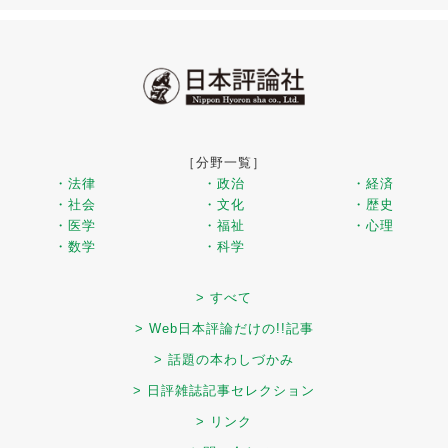
［分野一覧］
・法律
・政治
・経済
・社会
・文化
・歴史
・医学
・福祉
・心理
・数学
・科学
> すべて
> Web日本評論だけの!!記事
> 話題の本わしづかみ
> 日評雑誌記事セレクション
> リンク