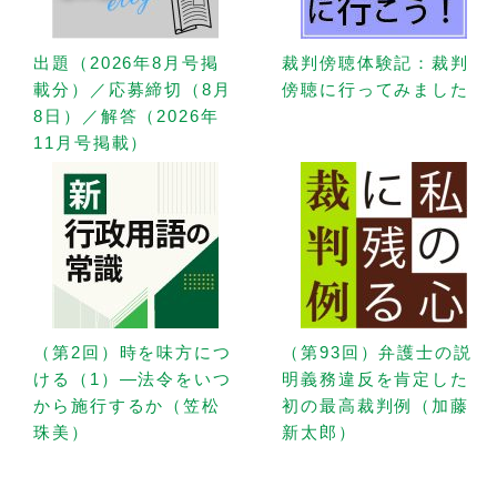
出題（2026年8月号掲
裁判傍聴体験記：裁判
載分）／応募締切（8月
傍聴に行ってみました
8日）／解答（2026年
11月号掲載）
（第2回）時を味方につ
（第93回）弁護士の説
ける（1）—法令をいつ
明義務違反を肯定した
から施行するか（笠松
初の最高裁判例（加藤
珠美）
新太郎）