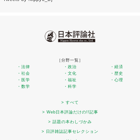
［分野一覧］
・法律
・政治
・経済
・社会
・文化
・歴史
・医学
・福祉
・心理
・数学
・科学
> すべて
> Web日本評論だけの!!記事
> 話題の本わしづかみ
> 日評雑誌記事セレクション