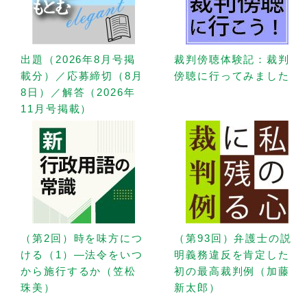
出題（2026年8月号掲
裁判傍聴体験記：裁判
載分）／応募締切（8月
傍聴に行ってみました
8日）／解答（2026年
11月号掲載）
（第2回）時を味方につ
（第93回）弁護士の説
ける（1）—法令をいつ
明義務違反を肯定した
から施行するか（笠松
初の最高裁判例（加藤
珠美）
新太郎）